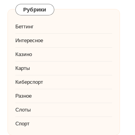
Рубрики
Беттинг
Интересное
Казино
Карты
Киберспорт
Разное
Слоты
Спорт