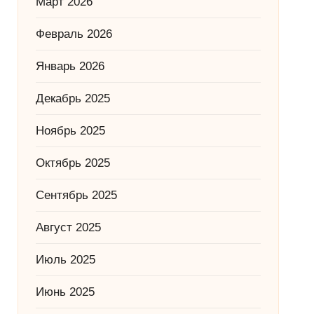
Март 2026
Февраль 2026
Январь 2026
Декабрь 2025
Ноябрь 2025
Октябрь 2025
Сентябрь 2025
Август 2025
Июль 2025
Июнь 2025