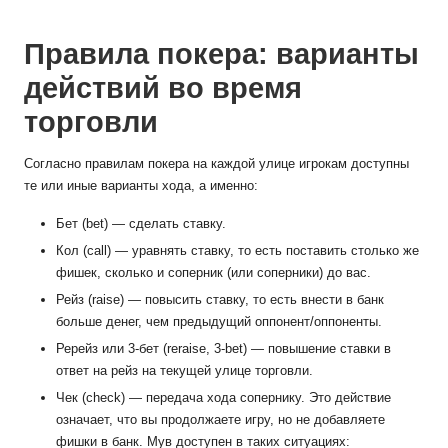
Правила покера: варианты
действий во время
торговли
Согласно правилам покера на каждой улице игрокам доступны
те или иные варианты хода, а именно:
Бет (bet) — сделать ставку.
Кол (call) — уравнять ставку, то есть поставить столько же
фишек, сколько и соперник (или соперники) до вас.
Рейз (raise) — повысить ставку, то есть внести в банк
больше денег, чем предыдущий оппонент/оппоненты.
Ререйз или 3-бет (reraise, 3-bet) — повышение ставки в
ответ на рейз на текущей улице торговли.
Чек (check) — передача хода сопернику. Это действие
означает, что вы продолжаете игру, но не добавляете
фишки в банк. Мув доступен в таких ситуациях: