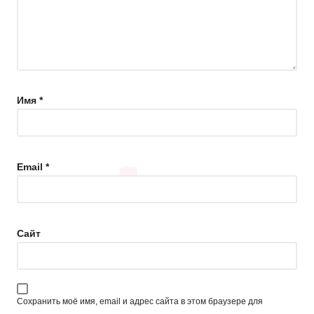
Имя
*
Email
*
Сайт
Сохранить моё имя, email и адрес сайта в этом браузере для