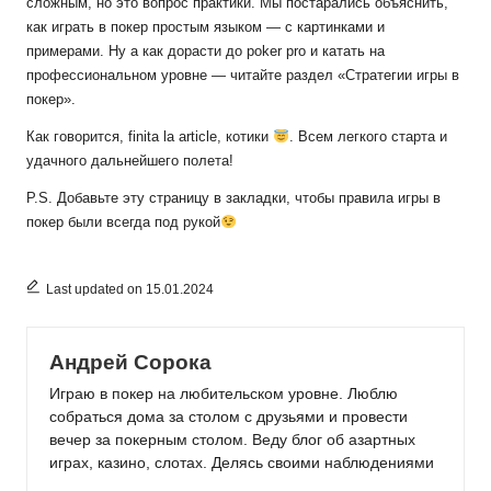
сложным, но это вопрос практики. Мы постарались объяснить,
как играть в покер простым языком — с картинками и
примерами. Ну а как дорасти до poker pro и катать на
профессиональном уровне — читайте раздел «Стратегии игры в
покер».
Как говорится, finita la article, котики
. Всем легкого старта и
удачного дальнейшего полета!
P.S. Добавьте эту страницу в закладки, чтобы правила игры в
покер были всегда под рукой
Last updated on 15.01.2024
Андрей Сорока
Играю в покер на любительском уровне. Люблю
собраться дома за столом с друзьями и провести
вечер за покерным столом. Веду блог об азартных
играх, казино, слотах. Делясь своими наблюдениями