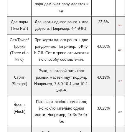
пара дам бьет пару десяток и
т.д.
Две пары
Две карты одного ранга + две
23,5%
(Two Pair)
другого. Например, 4-4-9-9-J.
Сет/Трипс/
Три карты одного ранга + две
Тройка
рандомные. Например, К-К-К-
4,830%
(Three of a
К-7-8. Сет и трипс отличаются
kind)
по способу составления.
Рука, в которой пять карт
Стрит
разных мастей идут подряд.
4,619%
(Straight)
Например, 7-8-9-10-J или 10-J-
Q-K-A.
Пять карт любого номинала,
Флеш
но исключительно одной
3,025%
(Flush)
масти. Например, 2♠-3♠-7♠-9♠-
К♠.