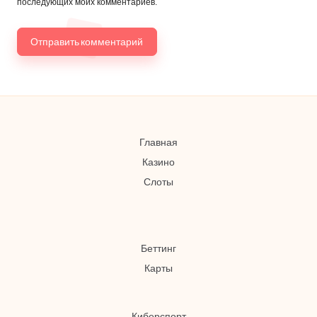
последующих моих комментариев.
Главная
Казино
Слоты
Беттинг
Карты
Киберспорт