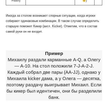
Flush)
)
Иногда за столом возникают спорные ситуации, когда игроки
собирают одинаковые комбинации. В таком случае определить
старшую поможет Кикер (англ. Kicker). Отметим, что в состав
самой руки он не входит.
Пример
Михаилу раздали карманные A-Q, а Олегу
— A-10. На стол положили 7-J-A-2-J.
Каждый собрал две пары (AA-JJ), однако у
Михаила kicker дама, а у Олега — десятка,
поэтому раздачу выигрывает Михаил. Если
бы кикер был идентичен, они бы разделили
банк.