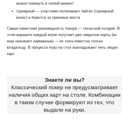
можно покинуть в любой момент
турнирный — участники оплачивают бай-ин (турнирный
взнос) и борются за призовые места
Самая известная разновидность покера — техасский холдем. В
этом варианте каждый игрок получает две закрытые карты (их
еще называют карманные) — их сила известна только
владельцу. В процессе игры на стол выкладывают пять общих
карт.
Знаете ли вы?
Классический покер не предусматривает
наличия общих карт на столе. Комбинации
в таком случае формируют из тех, что
выдали на руки.