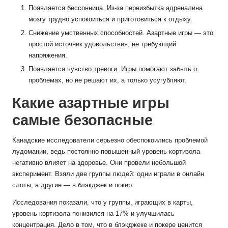
Появляется бессонница. Из-за переизбытка адреналина
мозгу трудно успокоиться и приготовиться к отдыху.
Снижение умственных способностей. Азартные игры — это
простой источник удовольствия, не требующий
напряжения.
Появляется чувство тревоги. Игры помогают забыть о
проблемах, но не решают их, а только усугубляют.
Какие азартные игры
самые безопасные
Канадские исследователи серьезно обеспокоились проблемой
лудомании, ведь постоянно повышенный уровень кортизола
негативно влияет на здоровье. Они провели небольшой
эксперимент. Взяли две группы людей: одни играли в онлайн
слоты, а другие — в блэкджек и покер.
Исследования показали, что у группы, играющих в карты,
уровень кортизола понизился на 17% и улучшилась
концентрация. Дело в том, что в блэкджеке и покере ценится