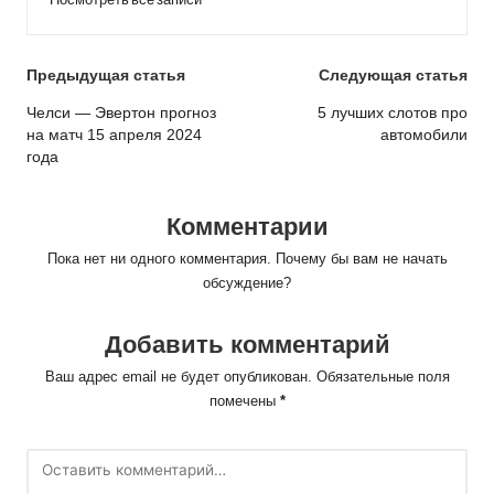
Post
Предыдущая статья
Следующая статья
navigation
Челси — Эвертон прогноз
5 лучших слотов про
на матч 15 апреля 2024
автомобили
года
Комментарии
Пока нет ни одного комментария. Почему бы вам не начать
обсуждение?
Добавить комментарий
Ваш адрес email не будет опубликован.
Обязательные поля
помечены
*