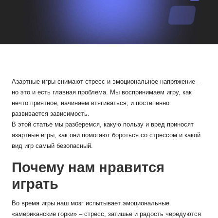
Азартные игры снимают стресс и эмоциональное напряжение –
но это и есть главная проблема. Мы воспринимаем игру, как
нечто приятное, начинаем втягиваться, и постепенно
развивается зависимость.
В этой статье мы разберемся, какую пользу и вред приносят
азартные игры, как они помогают бороться со стрессом и какой
вид игр самый безопасный.
Почему нам нравится
играть
Во время игры наш мозг испытывает эмоциональные
«американские горки» – стресс, затишье и радость чередуются