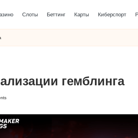
азино
Слоты
Беттинг
Карты
Киберспорт
а
гализации гемблинга
nts