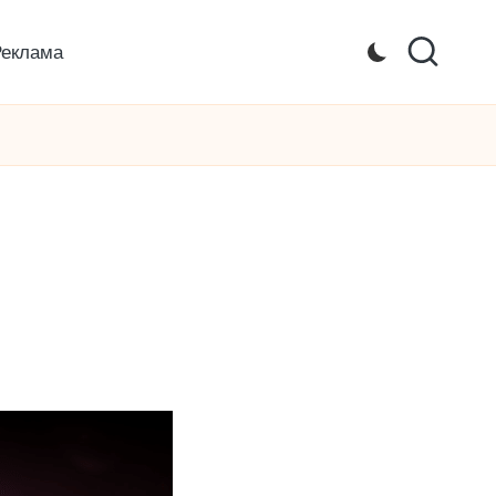
Реклама