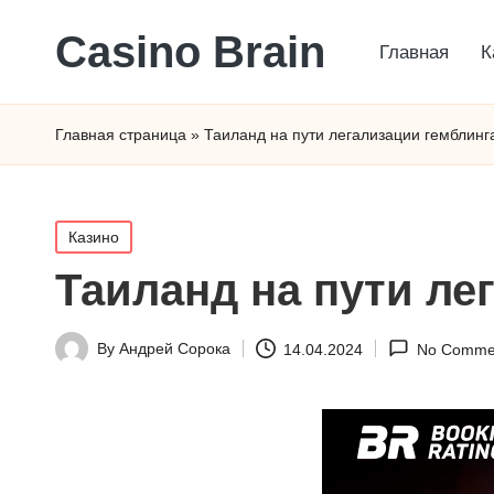
Сasino Brain
Главная
К
Главная страница
»
Таиланд на пути легализации гемблинг
Posted
Казино
in
Таиланд на пути ле
By
Андрей Сорока
14.04.2024
No Comme
Posted
by