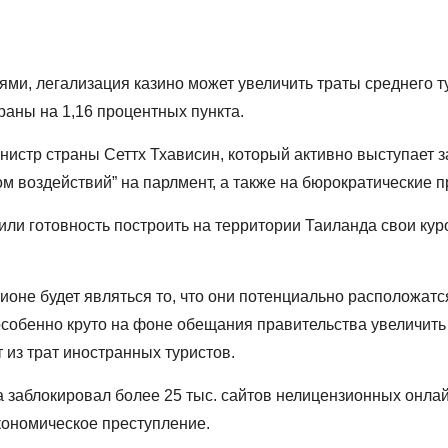
и, легализация казино может увеличить траты среднего ту
раны на 1,16 процентных пункта.
нистр страны Сеттх Тхависин, который активно выступает 
м воздействий” на парлмент, а также на бюрократические 
и готовность построить на территории Таиланда свои куро
не будет являться то, что они потенциально расположатся
собенно круто на фоне обещания правительства увеличить ч
из трат иностранных туристов.
а заблокировал более 25 тыс. сайтов нелицензионных онлай
кономическое преступление.