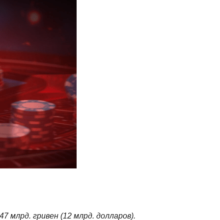
 млрд. гривен (12 млрд. долларов).