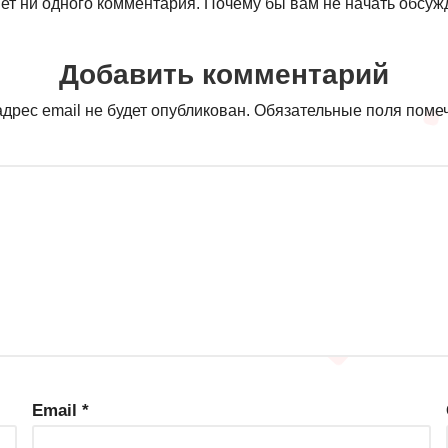
ет ни одного комментария. Почему бы вам не начать обсу
Добавить комментарий
дрес email не будет опубликован.
Обязательные поля пом
Email
*