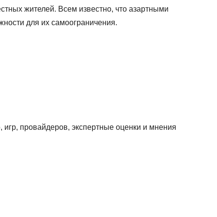
стных жителей. Всем известно, что азартными
жности для их самоограничения.
, игр, провайдеров, экспертные оценки и мнения