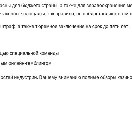
асны для бюджета страны, а также для здравоохранения ме
езаконные площадки, как правило, не предоставляют возмо
штраф, а также тюремное заключение на срок до пяти лет.
ощью специальной команды
нным онлайн-гемблингом
овостей индустрии. Вашему вниманию полные обзоры казино