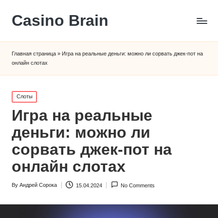
Сasino Brain
Главная страница
»
Игра на реальные деньги: можно ли сорвать джек-пот на
онлайн слотах
Posted
Слоты
in
Игра на реальные
деньги: можно ли
сорвать джек-пот на
онлайн слотах
By
Андрей Сорока
15.04.2024
No Comments
Posted
by