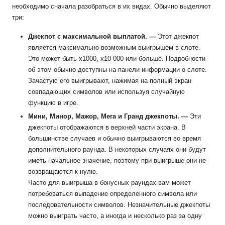
необходимо сначала разобраться в их видах. Обычно выделяют
три:
Джекпот с максимальной выплатой. —
Этот джекпот
является максимально возможным выигрышем в слоте.
Это может быть x1000, x10 000 или больше. Подробности
об этом обычно доступны на панели информации о слоте.
Зачастую его выигрывают, нажимая на полный экран
совпадающих символов или используя случайную
функцию в игре.
Мини, Минор, Мажор, Мега и Гранд джекпоты. —
Эти
джекпоты отображаются в верхней части экрана. В
большинстве случаев и обычно выигрываются во время
дополнительного раунда. В некоторых случаях они будут
иметь начальное значение, поэтому при выигрыше они не
возвращаются к нулю.
Часто для выигрыша в бонусных раундах вам может
потребоваться выпадение определенного символа или
последовательности символов. Незначительные джекпоты
можно выиграть часто, а иногда и несколько раз за одну