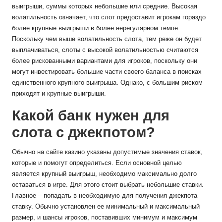
выигрыши, суммы которых небольшие или средние. Высокая
волатильность означает, что слот предоставит игрокам гораздо
более крупные выигрыши в более нерегулярном темпе.
Поскольку чем выше волатильность слота, тем реже он будет
выплачиваться, слоты с высокой волатильностью считаются
более рискованными вариантами для игроков, поскольку они
могут инвестировать большие части своего баланса в поисках
единственного крупного выигрыша. Однако, с большим риском
приходят и крупные выигрыши.
Какой банк нужен для
слота с джекпотом?
Обычно на сайте казино указаны допустимые значения ставок,
которые и помогут определиться. Если основной целью
является крупный выигрыш, необходимо максимально долго
оставаться в игре. Для этого стоит выбрать небольшие ставки.
Главное – попадать в необходимую для получения джекпота
ставку. Обычно установлен ее минимальный и максимальный
размер, и шансы игроков, поставивших минимум и максимум