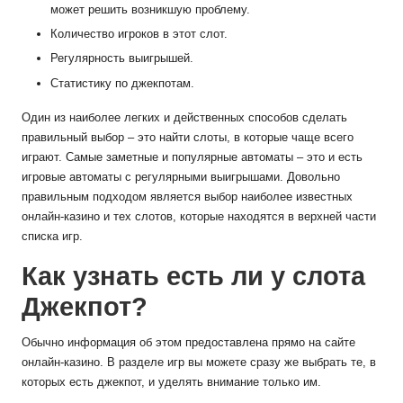
может решить возникшую проблему.
Количество игроков в этот слот.
Регулярность выигрышей.
Статистику по джекпотам.
Один из наиболее легких и действенных способов сделать
правильный выбор – это найти слоты, в которые чаще всего
играют. Самые заметные и популярные автоматы – это и есть
игровые автоматы с регулярными выигрышами. Довольно
правильным подходом является выбор наиболее известных
онлайн-казино и тех слотов, которые находятся в верхней части
списка игр.
Как узнать есть ли у слота
Джекпот?
Обычно информация об этом предоставлена прямо на сайте
онлайн-казино. В разделе игр вы можете сразу же выбрать те, в
которых есть джекпот, и уделять внимание только им.