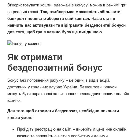
Використовувати кошти, одержані з бонусу, можна в режимі гри
на реальні гроші.
Так, гемблер має можливість збільшити
банкрол і повністю зберегти свій капітал. Наша стаття
навчить вас активувати та відігравати бездепозитні бонуси
для того, щоб гра в казино була ще вигіднішою.
Як отримати
бездепозитний бонус
Бонус без поповнення рахунку – це один із видів акцій,
доступних у гральних клубах України. Безкоштовні бонуси
можуть бути нараховані за виконання нескладних правил онлайн
казино.
Для того щоб отримати бездепозит, необхідно виконати
кілька умов:
Пройдіть реєстрацію на сайті – виберіть ліцензійне онлайн
казино та заповніть анкету з особистими даними.