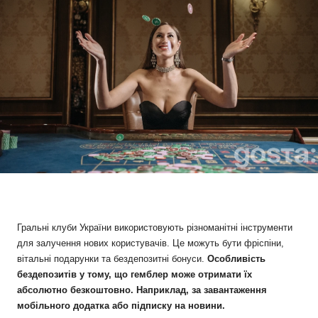
Гральні клуби України використовують різноманітні інструменти
для залучення нових користувачів. Це можуть бути фріспіни,
вітальні подарунки та бездепозитні бонуси.
Особливість
бездепозитів у тому, що гемблер може отримати їх
абсолютно безкоштовно. Наприклад, за завантаження
мобільного додатка або підписку на новини.