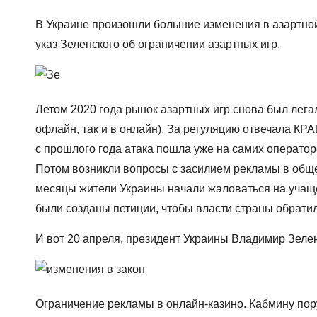
В Украине произошли большие изменения в азартной
указ Зеленского об ограничении азартных игр.
Летом 2020 года рынок азартных игр снова был лега
офлайн, так и в онлайн). За регуляцию отвечала К
с прошлого года атака пошла уже на самих операто
Потом возникли вопросы с засилием рекламы в обще
месяцы жители Украины начали жаловаться на учащен
были созданы петиции, чтобы власти страны обрати
И вот 20 апреля, президент Украины Владимир Зелен
Ограничение рекламы в онлайн-казино. Кабмину пор