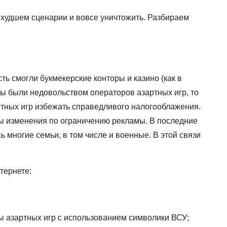
 худшем сценарии и вовсе уничтожить. Разбираем
ь смогли букмекерские конторы и казино (как в
ы были недовольством операторов азартных игр, то
ртных игр избежать справедливого налогооблажения.
ны изменения по ограничению рекламы. В последние
 многие семьи, в том числе и военные. В этой связи
тернете:
ы азартных игр с использованием символики ВСУ;