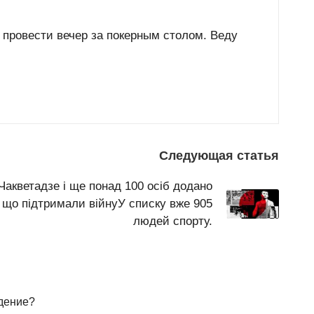
 провести вечер за покерным столом. Веду
Следующая статья
Чакветадзе і ще понад 100 осіб додано
 що підтримали війнуУ списку вже 905
людей спорту.
ждение?