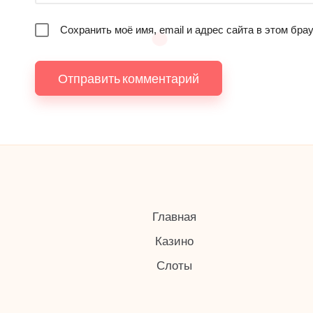
Сохранить моё имя, email и адрес сайта в этом бр
Главная
Казино
Слоты