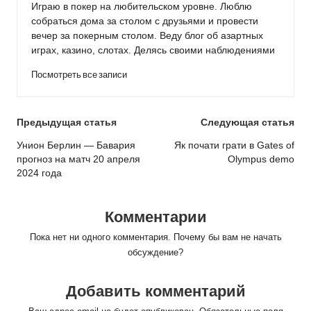
Играю в покер на любительском уровне. Люблю
собраться дома за столом с друзьями и провести
вечер за покерным столом. Веду блог об азартных
играх, казино, слотах. Делясь своими наблюдениями
Посмотреть все записи
Post
Предыдущая статья
Следующая статья
navigation
Унион Берлин — Бавария
Як почати грати в Gates of
прогноз на матч 20 апреля
Olympus demo
2024 года
Комментарии
Пока нет ни одного комментария. Почему бы вам не начать
обсуждение?
Добавить комментарий