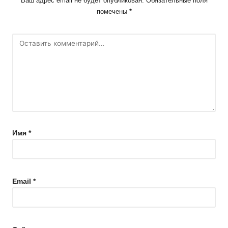
Ваш адрес email не будет опубликован.
Обязательные поля
помечены
*
Имя
*
Email
*