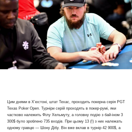
Цим днями в Х’юстоні, штат Техас, проходить покерна серія PGT
Texas Poker Open. Турніри серій проходять в покер-румі, яки
частково належить Філу Хельмуту, а головну подію з бай-іном 3
300$ було зроблено 735 входів. При цьому 13 (!) з них належать
одному гравцю — Шону Дібу. Він вже вклав в турнір 42 900$, а