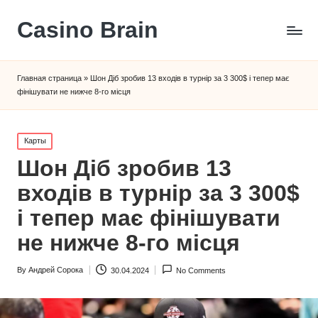
Сasino Brain
Главная страница
»
Шон Діб зробив 13 входів в турнір за 3 300$ і тепер має
фінішувати не нижче 8-го місця
Posted
Карты
in
Шон Діб зробив 13
входів в турнір за 3 300$
і тепер має фінішувати
не нижче 8-го місця
By
Андрей Сорока
30.04.2024
No Comments
Posted
by