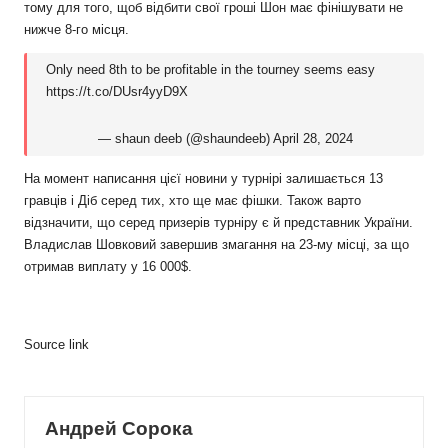
тому для того, щоб відбити свої гроші Шон має фінішувати не
нижче 8-го місця.
Only need 8th to be profitable in the tourney seems easy
https://t.co/DUsr4yyD9X
— shaun deeb (@shaundeeb)
April 28, 2024
На момент написання цієї новини у турнірі залишається 13
гравців і Діб серед тих, хто ще має фішки. Також варто
відзначити, що серед призерів турніру є й представник України.
Владислав Шовковий завершив змагання на 23-му місці, за що
отримав виплату у 16 000$.
Source link
Андрей Сорока