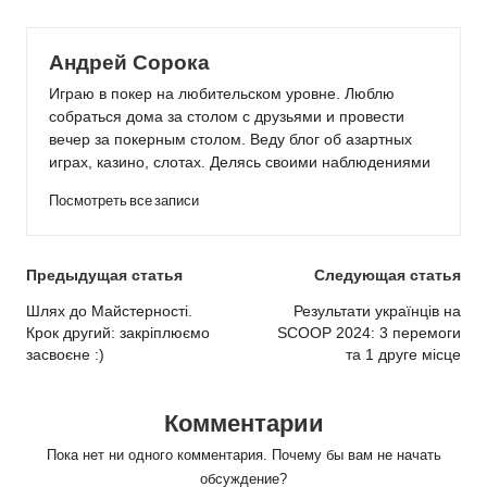
Андрей Сорока
Играю в покер на любительском уровне. Люблю
собраться дома за столом с друзьями и провести
вечер за покерным столом. Веду блог об азартных
играх, казино, слотах. Делясь своими наблюдениями
Посмотреть все записи
Post
Предыдущая статья
Следующая статья
navigation
Шлях до Майстерності.
Результати українців на
Крок другий: закріплюємо
SCOOP 2024: 3 перемоги
засвоєне :)
та 1 друге місце
Комментарии
Пока нет ни одного комментария. Почему бы вам не начать
обсуждение?