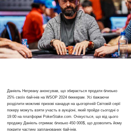
Даніель Негреану анонсував, що збирається продати близько
25% своїх бай-інів на WSOP 2024 беккерам. Усі бажаючи
розділити можливі призові канадця на цьогорічній Світовій серії
покеру можуть взяти участь в аукціоні, який пройде сьогодні о
19:00 на платформі PokerStake.com. Очікується, що від цього
продажу Даніель отримає близько 450 000$, що дозволить йому
покрити частину запланованих бай-інів.