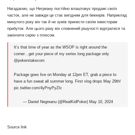
Нагадаємо, що Негреану постійно влаштовує продажі своїх
часток, але не завжди це стає вигідним для беккерів. Наприклад
минулого року він так й не зумів принести своїм інвесторам
прибуток. Але цього разу він сповнений рішучості відігратися та
закінчити серію з плюсом.
It’s that time of year as the WSOP is right around the
corner…get your piece of my series long package only
@pokerstakecom
Package goes live on Monday at 12pm ET, grab a piece to
have a fun sweat all summer long. First vlog drops May 29th!
pic.twitter.com/4yPnyPyZIc
— Daniel Negreanu (@RealKidPoker)
May 10, 2024
Source link