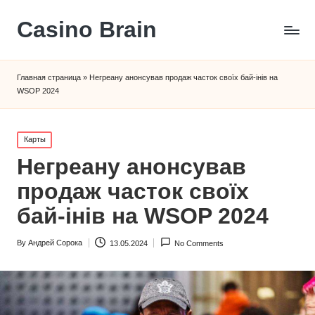
Сasino Brain
Главная страница
»
Негреану анонсував продаж часток своїх бай-інів на
WSOP 2024
Posted
Карты
in
Негреану анонсував
продаж часток своїх
бай-інів на WSOP 2024
By
Андрей Сорока
13.05.2024
No Comments
Posted
by