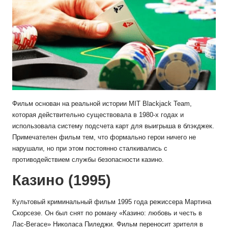
Фильм основан на реальной истории MIT Blackjack Team,
которая действительно существовала в 1980-х годах и
использовала систему подсчета карт для выигрыша в блэкджек.
Примечателен фильм тем, что формально герои ничего не
нарушали, но при этом постоянно сталкивались с
противодействием службы безопасности казино.
Казино (1995)
Культовый криминальный фильм 1995 года режиссера Мартина
Скорсезе. Он был снят по роману «Казино: любовь и честь в
Лас-Вегасе» Николаса Пиледжи. Фильм переносит зрителя в