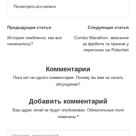
Посмотреть все записи
Post
Предыдущая статья
Следующая статья
navigation
История гемблинга: как все
Combo Marathon: змагання
начиналось?
за фрібети та призові у
перегонах на Pokerbet
Комментарии
Пока нет ни одного комментария. Почему бы вам не начать
обсуждение?
Добавить комментарий
Ваш адрес email не будет опубликован.
Обязательные поля
помечены
*