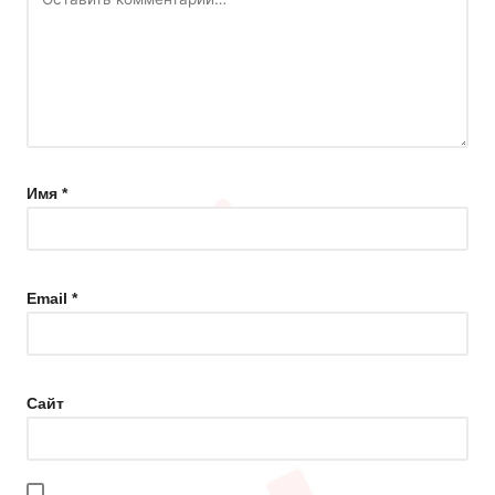
Имя
*
Email
*
Сайт