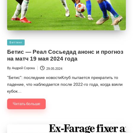
Posted
Беттинг
in
Бетис — Реал Сосьедад анонс и прогноз
на матч 19 мая 2024 года
By
Андрей Сорока
29.05.2024
Posted
by
"Бетис": последние новостиКлуб пытается прекратить то
падение, что наблюдается после 2022-го года, когда взяли
кубок…
Читать больше