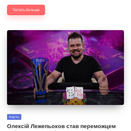
Читать больше
Posted
Карты
in
Олексій Лежепьоков став переможцем