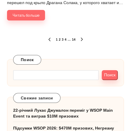
перешел под крыло Драгана Солака, у которого хватает и…
Читать больше
Пагинация
1
2
3
4
…
14
PREVIOUS
NEXT
PAGE
PAGE
записей
Поиск
Поиск
Свежие записи
22-річний Лукас Джумалон переміг у WSOP Main
Event та виграв $10M призових
Підсумки WSOP 2026: $470M призових, Негреану