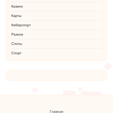
Казино
Карты
Киберспорт
Разное
Слоты
Спорт
Главная