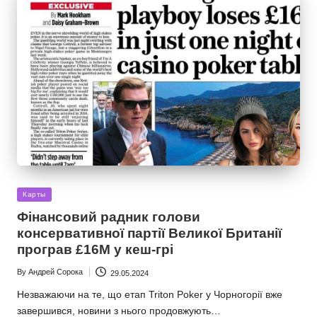
Posted
Карты
in
Фінансовий радник голови
консервативної партії Великої Британії
програв £16М у кеш-грі
By
Андрей Сорока
29.05.2024
Posted
by
​Незважаючи на те, що етап Triton Poker у Чорногорії вже
завершився, новини з нього продовжують…