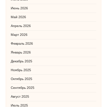
Июнь 2026
Май 2026
Апрель 2026
Март 2026
Февраль 2026
Январь 2026
Декабрь 2025
Ноябрь 2025
Октябрь 2025
Сентябрь 2025
Август 2025
Июль 2025