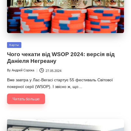
Posted
Карты
in
Чого чекати від WSOP 2024: версія від
Даніеля Негреану
By
Андрей Сорока
27.05.2024
Posted
by
​Вже завтра у Лас-Вегасі стартує 55 фестиваль Світової
покерної серії (WSOP). І звісно ж, що…
Читать больше