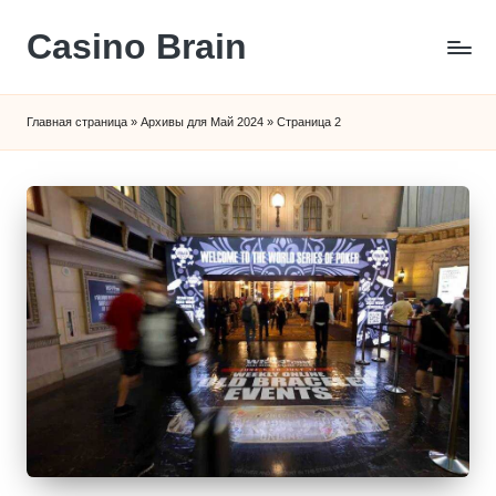
Сasino Brain
Главная страница
»
Архивы для Май 2024
»
Страница 2