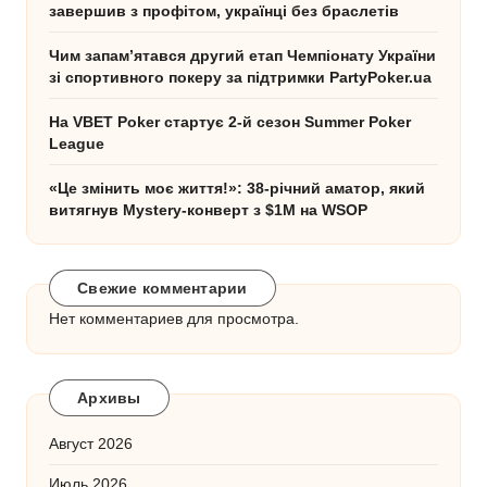
завершив з профітом, українці без браслетів
Чим запам’ятався другий етап Чемпіонату України
зі спортивного покеру за підтримки PartyPoker.ua
На VBET Poker стартує 2-й сезон Summer Poker
League
«Це змінить моє життя!»: 38-річний аматор, який
витягнув Mystery-конверт з $1M на WSOP
Свежие комментарии
Нет комментариев для просмотра.
Архивы
Август 2026
Июль 2026