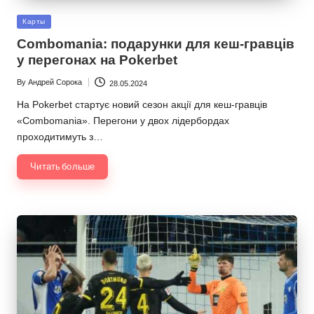
Posted
Карты
in
Combomania: подарунки для кеш-гравців
у перегонах на Pokerbet
By
Андрей Сорока
28.05.2024
Posted
by
​На Pokerbet стартує новий сезон акції для кеш-гравців
«Combomania». Перегони у двох лідербордах
проходитимуть з…
Читать больше