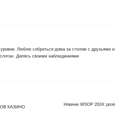
 уровне. Люблю собраться дома за столом с друзьями и
, слотах. Делясь своими наблюдениями
Новини WSOP 2024: розіг
СОВ КАЗИНО