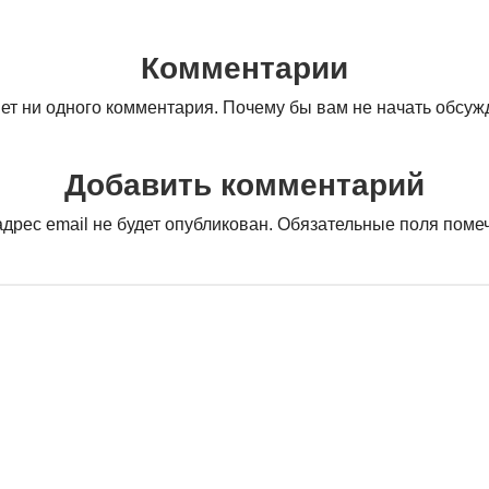
Комментарии
ет ни одного комментария. Почему бы вам не начать обсу
Добавить комментарий
дрес email не будет опубликован.
Обязательные поля пом