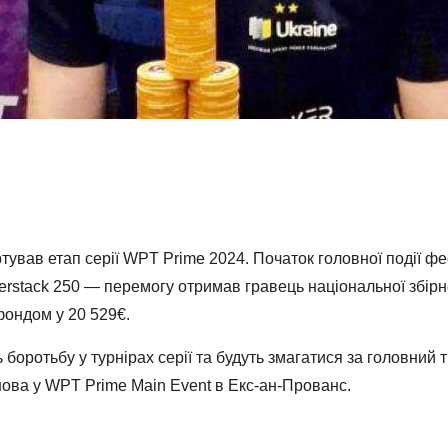
ртував етап серії WPT Prime 2024. Початок головної події ф
erstack 250 — перемогу отримав гравець національної збірн
фондом у 20 529€.
 боротьбу у турнірах серії та будуть змагатися за головни
нова у WPT Prime Main Event в Екс-ан-Прованс.