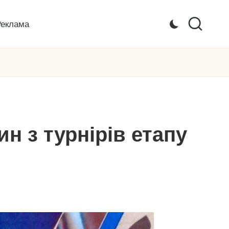
Реклама
н з турнірів етапу