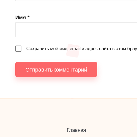
Имя
*
Сохранить моё имя, email и адрес сайта в этом бр
Главная