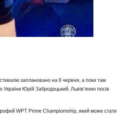
естивалю заплановано на 6 червня, а поки там
о України Юрій Забродоцький. Львів’янин посів
й трофей WPT Prime Champiomship, який може стати