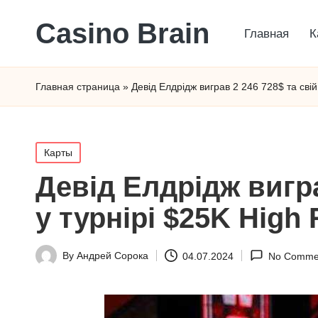
Сasino Brain
Главная
К
Главная страница
»
Девід Елдрідж виграв 2 246 728$ та сві
Posted
Карты
in
Девід Елдрідж вигр
у турнірі $25K High 
By
Андрей Сорока
04.07.2024
No Comme
Posted
by