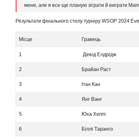
мене, але я все ще планую зіграти й виграти Mai
Результати фінального столу турніру WSOP 2024 Even
Місце
Гравець
1
Девід Елдрідж
2
Брайан Раст
3
Ітан Кан
4
Янг Ванг
5
Юха Хелпі
6
Біллі Таранго