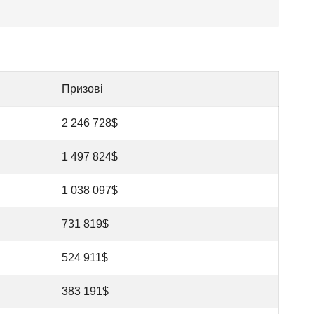
Призові
2 246 728$
1 497 824$
1 038 097$
731 819$
524 911$
383 191$