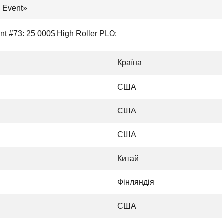
n Event»
t #73: 25 000$ High Roller PLO:
Країна
США
США
США
Китай
Фінляндія
США