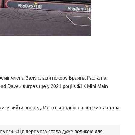
ереміг члена Залу слави покеру Браяна Раста на
nd Dave» виграв ще у 2021 році в $1K Mini Main
дсумку вийти вперед. Його сьогоднішня перемога стала
ремоги. «Ця перемога стала дуже великою для