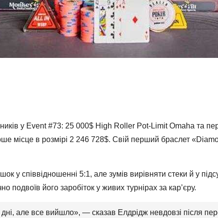
ків у Event #73: 25 000$ High Roller Pot-Limit Omaha та п
ше місце в розмірі 2 246 728$. Свій перший браслет «Diamo
ок у співвідношенні 5:1, але зумів вирівняти стеки й у пі
о подвоїв його заробіток у живих турнірах за кар’єру.
 дні, але все вийшло», — сказав Елдрідж невдовзі після пе