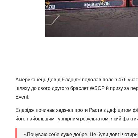
Американець Девід Елдрідж подолав поле з 476 учасни
шляху до свого другого браслет WSOP й призу за пер
Event.
Елдрідж починав хедз-ап проти Раста з дефіцитом фіш
його найбільшим турнірним результатом, який фактичн
«Почуваю себе дуже добре. Це були довгі чотири