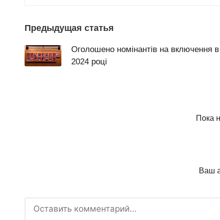
Post
Предыдущая статья
navigation
Оголошено номінантів на включення в
2024 році
Пока н
Ваш а