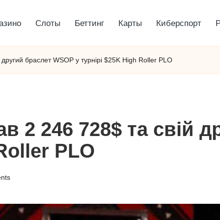
азино
Слоты
Беттинг
Карты
Киберспорт
й другий браслет WSOP у турнірі $25K High Roller PLO
ав 2 246 728$ та свій 
Roller PLO
nts