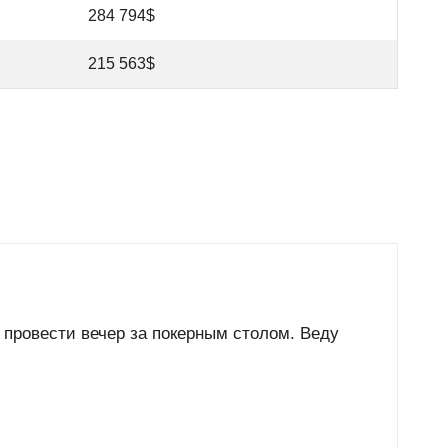
284 794$
215 563$
 провести вечер за покерным столом. Веду