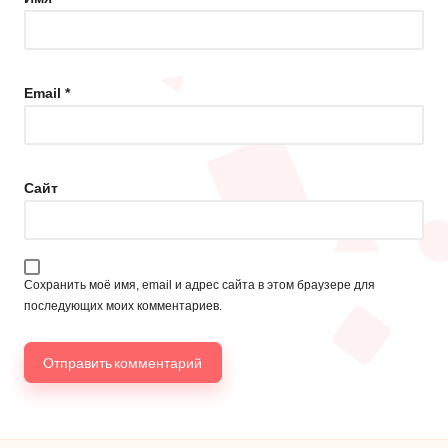
Email
*
Сайт
Сохранить моё имя, email и адрес сайта в этом браузере для
последующих моих комментариев.