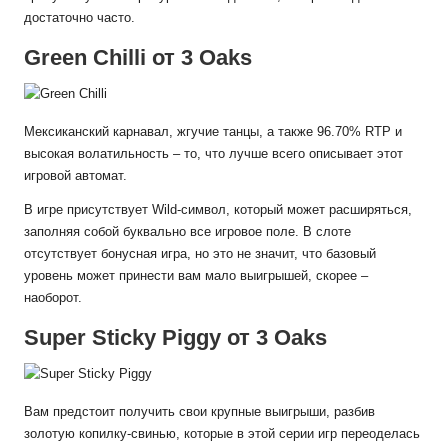
достаточно часто.
Green Chilli от 3 Oaks
Мексиканский карнавал, жгучие танцы, а также 96.70% RTP и
высокая волатильность – то, что лучше всего описывает этот
игровой автомат.
В игре присутствует Wild-символ, который может расширяться,
заполняя собой буквально все игровое поле. В слоте
отсутствует бонусная игра, но это не значит, что базовый
уровень может принести вам мало выигрышей, скорее –
наоборот.
Super Sticky Piggy от 3 Oaks
Вам предстоит получить свои крупные выигрыши, разбив
золотую копилку-свинью, которые в этой серии игр переоделась