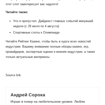
этот слот заинтересует вас надолго!
Читайте также:
Что я пропустил. Дайджест главных событий минувшей
недели (с 29 июля по 4 августа)
Спортивные слоты к Олимпиаде
Читайте
Рейтинг Казино
, чтобы быть в курсе всех новостей
индустрии. Вашему вниманию полные обзоры казино, игр,
провайдеров, экспертные оценки и мнения индустрии, а также
только актуальные материалы.
Source link
Андрей Сорока
Играю в покер на любительском уровне. Люблю