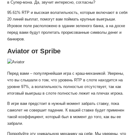
в Супер-мэна. Да, звучит интересно, согласны?
95.61% RTP и высокая волатильность, которые включают в себя
20 линий выплат, помогут вам поймать крупные выигрыши.
Игровое поле расположено в здании зеленого банка, а на доске
перед вами будут пролетать прорисованные символы денег и
банкиров.
Aviator от Spribe
Перед вами – популярнейшая игра с краш-механикой. Уверены,
что вы слышали о том, что уровень RTP в слоте находится на
уровне 97%, а волатильность полностью отсутствует, так как
итоговый выигрыш в слоте полностью лежит на плечах игрока.
В игре вам предстоит в нужный момент забрать ставку, пока
самолет не совершит падение. К вашей ставке будет применен
такой коэффициент, который был в момент до того, как вы ее
забрали.
Попробуйте эту уникальную механику на себе. Мы уверены, что