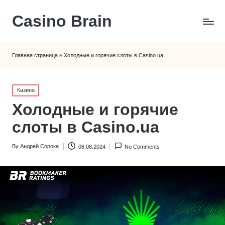
Сasino Brain
Главная страница
»
Холодные и горячие слоты в Casino.ua
Posted
Казино
in
Холодные и горячие
слоты в Casino.ua
By
Андрей Сорока
06.08.2024
No Comments
Posted
by