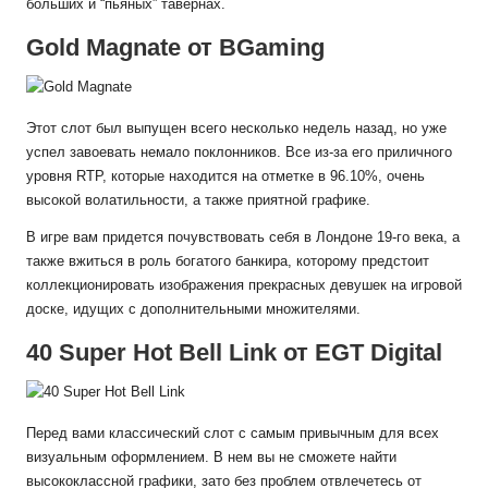
больших и “пьяных” тавернах.
Gold Magnate от BGaming
Этот слот был выпущен всего несколько недель назад, но уже
успел завоевать немало поклонников. Все из-за его приличного
уровня RTP, которые находится на отметке в 96.10%, очень
высокой волатильности, а также приятной графике.
В игре вам придется почувствовать себя в Лондоне 19-го века, а
также вжиться в роль богатого банкира, которому предстоит
коллекционировать изображения прекрасных девушек на игровой
доске, идущих с дополнительными множителями.
40 Super Hot Bell Link от EGT Digital
Перед вами классический слот с самым привычным для всех
визуальным оформлением. В нем вы не сможете найти
высококлассной графики, зато без проблем отвлечетесь от