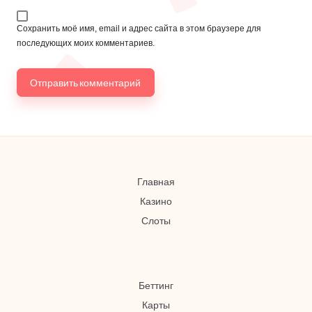
Сохранить моё имя, email и адрес сайта в этом браузере для
последующих моих комментариев.
Главная
Казино
Слоты
Беттинг
Карты