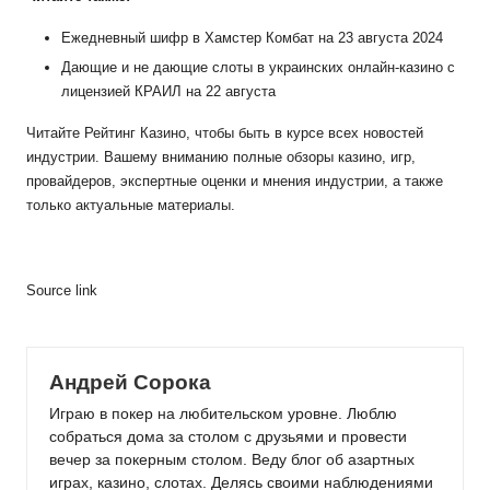
Ежедневный шифр в Хамстер Комбат на 23 августа 2024
Дающие и не дающие слоты в украинских онлайн-казино с
лицензией КРАИЛ на 22 августа
Читайте
Рейтинг Казино
, чтобы быть в курсе всех новостей
индустрии. Вашему вниманию полные обзоры казино, игр,
провайдеров, экспертные оценки и мнения индустрии, а также
только актуальные материалы.
Source link
Андрей Сорока
Играю в покер на любительском уровне. Люблю
собраться дома за столом с друзьями и провести
вечер за покерным столом. Веду блог об азартных
играх, казино, слотах. Делясь своими наблюдениями