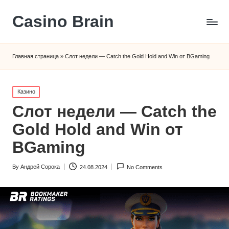
Сasino Brain
Главная страница
»
Слот недели — Catch the Gold Hold and Win от BGaming
Posted
Казино
in
Слот недели — Catch the
Gold Hold and Win от
BGaming
By
Андрей Сорока
24.08.2024
No Comments
Posted
by