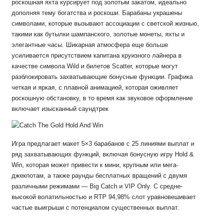
роскошная яхта курсирует под золотым закатом, идеально
дополняя тему богатства и роскоши. Барабаны украшены
символами, которые вызывают ассоциации с светской жизнью,
такими как бутылки шампанского, золотые монеты, яхты и
элегантные часы. Шикарная атмосфера еще больше
усиливается присутствием капитана круизного лайнера в
качестве символа Wild и билетов Scatter, которые могут
разблокировать захватывающие бонусные функции. Графика
четкая и яркая, с плавной анимацией, которая оживляет
роскошную обстановку, в то время как звуковое оформление
включает изысканный саундтрек
Игра предлагает макет 5×3 барабанов с 25 линиями выплат и
ряд захватывающих функций, включая бонусную игру Hold &
Win, которая может привести к мини, крупным или мега-
джекпотам, а также раунды бесплатных вращений с двумя
различными режимами — Big Catch и VIP Only. С средне-
высокой волатильностью и RTP 94,98% слот уравновешивает
частые выигрыши с потенциалом существенных выплат.