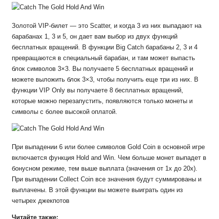
Золотой VIP-билет — это Scatter, и когда 3 из них выпадают на
барабанах 1, 3 и 5, он дает вам выбор из двух функций
бесплатных вращений. В функции Big Catch барабаны 2, 3 и 4
превращаются в специальный барабан, и там может выпасть
блок символов 3×3. Вы получаете 5 бесплатных вращений и
можете выложить блок 3×3, чтобы получить еще три из них. В
функции VIP Only вы получаете 8 бесплатных вращений,
которые можно перезапустить, появляются только монеты и
символы с более высокой оплатой.
При выпадении 6 или более символов Gold Coin в основной игре
включается функция Hold and Win. Чем больше монет выпадет в
бонусном режиме, тем выше выплата (значения от 1x до 20x).
При выпадении Collect Coin все значения будут суммированы и
выплачены. В этой функции вы можете выиграть один из
четырех джекпотов
Читайте также: