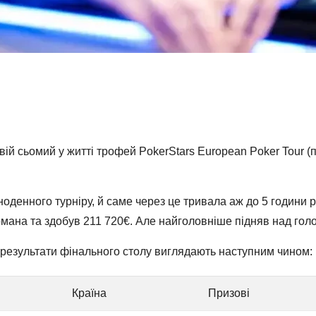
й сьомий у житті трофей PokerStars European Poker Tour (пік
ноденного турніру, й саме через це тривала аж до 5 години 
на та здобув 211 720€. Але найголовніше підняв над голо
ві результати фінального столу виглядають наступним чином:
Країна
Призові