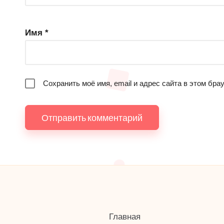
Имя
*
Сохранить моё имя, email и адрес сайта в этом бр
Главная