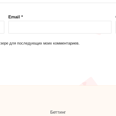
Email
*
аузере для последующих моих комментариев.
Беттинг