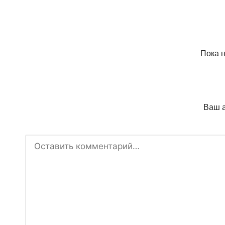
Пока н
Ваш а