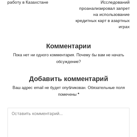
работу в Казахстане
Исследований
проанализировал запрет
на использование
кредитных карт в азартных
играх
Комментарии
Пока нет ни одного комментария. Почему бы вам не начать
обсуждение?
Добавить комментарий
Ваш адрес email не будет опубликован.
Обязательные поля
помечены
*