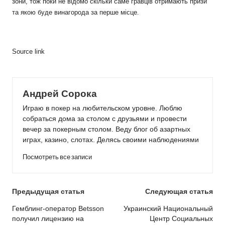
зони, тож поки не відомо скільки саме гравців отримають призи
та якою буде винагорода за перше місце.
Source link
Андрей Сорока
Играю в покер на любительском уровне. Люблю
собраться дома за столом с друзьями и провести
вечер за покерным столом. Веду блог об азартных
играх, казино, слотах. Делясь своими наблюдениями
Посмотреть все записи
Post
Предыдущая статья
Следующая статья
navigation
Гемблинг-оператор Betsson
Украинский Национальный
получил лицензию на
Центр Социальных