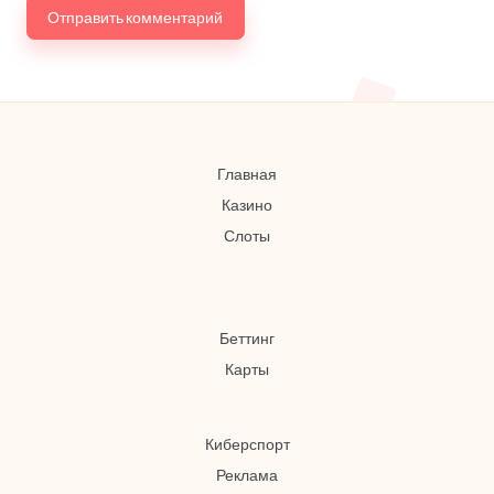
Главная
Казино
Слоты
Беттинг
Карты
Киберспорт
Реклама