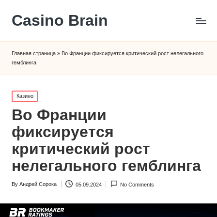
Сasino Brain
Главная страница
»
Во Франции фиксируется критический рост нелегального
гемблинга
Posted
Казино
in
Во Франции
фиксируется
критический рост
нелегального гемблинга
By
Андрей Сорока
05.09.2024
No Comments
Posted
by