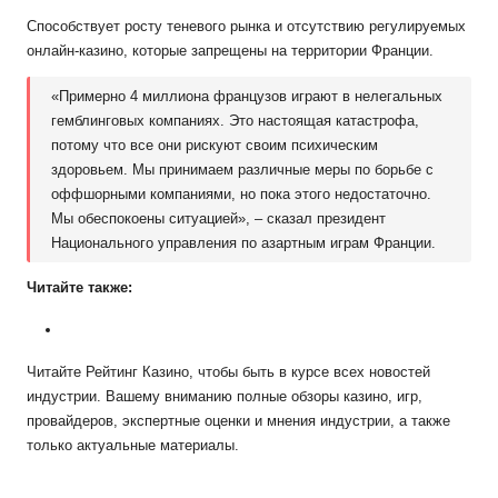
Способствует росту теневого рынка и отсутствию регулируемых
онлайн-казино, которые запрещены на территории Франции.
«Примерно 4 миллиона французов играют в нелегальных
гемблинговых компаниях. Это настоящая катастрофа,
потому что все они рискуют своим психическим
здоровьем. Мы принимаем различные меры по борьбе с
оффшорными компаниями, но пока этого недостаточно.
Мы обеспокоены ситуацией», – сказал президент
Национального управления по азартным играм Франции.
Читайте также:
Читайте
Рейтинг Казино
, чтобы быть в курсе всех новостей
индустрии. Вашему вниманию полные обзоры казино, игр,
провайдеров, экспертные оценки и мнения индустрии, а также
только актуальные материалы.