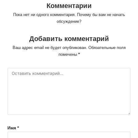
Комментарии
Пока нет ни одного комментария. Почему бы вам не начать
обсуждение?
Добавить комментарий
Ваш адрес email не будет опубликован.
Обязательные поля
помечены
*
Имя
*