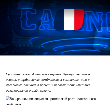
Приблизительно 4 миллиона игроков Франции выбирают
играть в оффшорных гемблинговых компаниях, а не в
легальных. Причина в больших налогах и отсутствии
регулирования онлайн-казино.