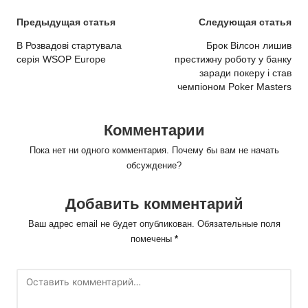
Post
Предыдущая статья
Следующая статья
navigation
В Розвадові стартувала
Брок Вілсон лишив
серія WSOP Europe
престижну роботу у банку
заради покеру і став
чемпіоном Poker Masters
Комментарии
Пока нет ни одного комментария. Почему бы вам не начать
обсуждение?
Добавить комментарий
Ваш адрес email не будет опубликован.
Обязательные поля
помечены
*