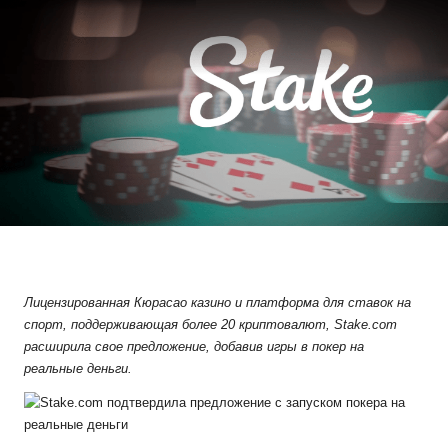
Лицензированная Кюрасао казино и платформа для ставок на
спорт, поддерживающая более 20 криптовалют, Stake.com
расширила свое предложение, добавив игры в покер на
реальные деньги.