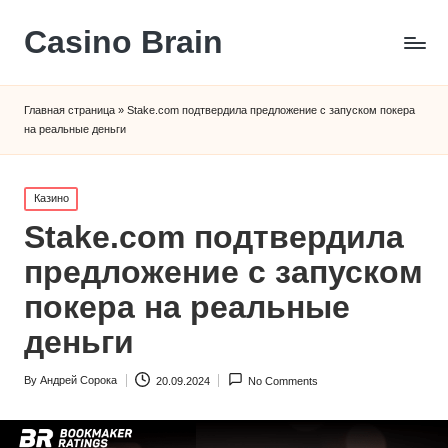
Сasino Brain
Главная страница
»
Stake.com подтвердила предложение с запуском покера
на реальные деньги
Posted
Казино
in
Stake.com подтвердила
предложение с запуском
покера на реальные
деньги
By
Андрей Сорока
20.09.2024
No Comments
Posted
by