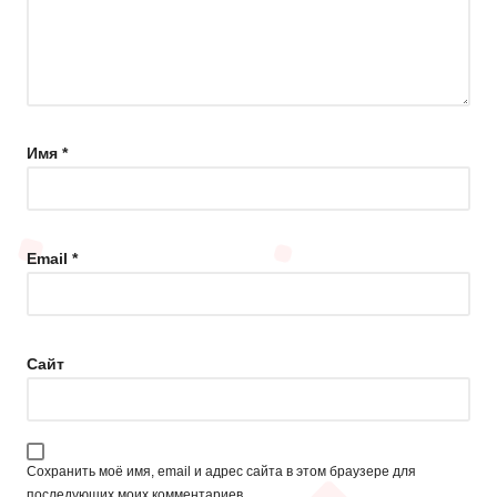
Имя
*
Email
*
Сайт
Сохранить моё имя, email и адрес сайта в этом браузере для
последующих моих комментариев.