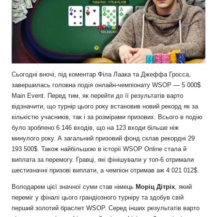
Сьогодні вночі, під коментар Філа Лаака та Джеффа Гросса,
завершилась головна подія онлайн-чемпіонату WSOP — 5 000$
Main Event. Перед тим, як перейти до її результатів варто
відзначити, що турнір цього року встановив новий рекорд як за
кількістю учасників, так і за розмірами призових. Всього в подію
було зроблено 6 146 входів, що на 123 входи більше ніж
минулого року. А загальний призовий фонд склав рекордні 29
193 500$. Також найбільшою в історії WSOP Online стала й
виплата за перемогу. Гравці, які фінішували у топ-6 отримали
шестизначні призові виплати, а чемпіон отримав аж 4 021 012$.
Володарем цієї значної суми став німець
Моріц Дітріх
, який
переміг у фіналі цього грандіозного турніру та здобув свій
перший золотий браслет WSOP. Серед інших результатів варто