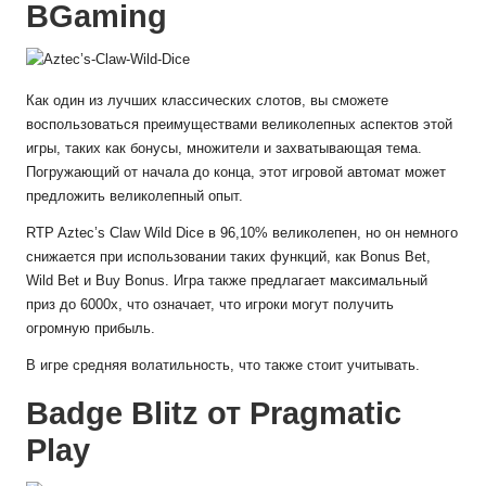
BGaming
Как один из лучших классических слотов, вы сможете
воспользоваться преимуществами великолепных аспектов этой
игры, таких как бонусы, множители и захватывающая тема.
Погружающий от начала до конца, этот игровой автомат может
предложить великолепный опыт.
RTP Aztec’s Claw Wild Dice в 96,10% великолепен, но он немного
снижается при использовании таких функций, как Bonus Bet,
Wild Bet и Buy Bonus. Игра также предлагает максимальный
приз до 6000x, что означает, что игроки могут получить
огромную прибыль.
В игре средняя волатильность, что также стоит учитывать.
Badge Blitz от Pragmatic
Play