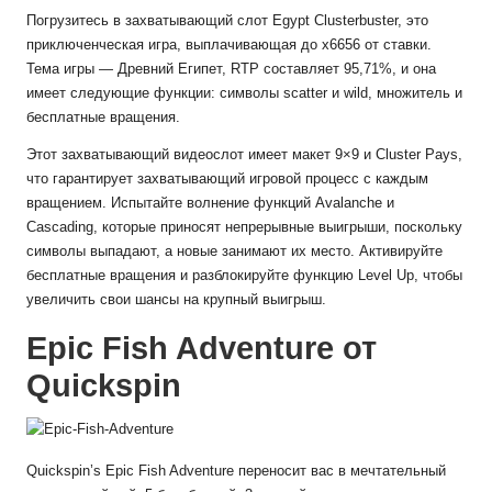
Погрузитесь в захватывающий слот Egypt Clusterbuster, это
приключенческая игра, выплачивающая до х6656 от ставки.
Тема игры — Древний Египет, RTP составляет 95,71%, и она
имеет следующие функции: символы scatter и wild, множитель и
бесплатные вращения.
Этот захватывающий видеослот имеет макет 9×9 и Cluster Pays,
что гарантирует захватывающий игровой процесс с каждым
вращением. Испытайте волнение функций Avalanche и
Cascading, которые приносят непрерывные выигрыши, поскольку
символы выпадают, а новые занимают их место. Активируйте
бесплатные вращения и разблокируйте функцию Level Up, чтобы
увеличить свои шансы на крупный выигрыш.
Epic Fish Adventure от
Quickspin
Quickspin’s Epic Fish Adventure переносит вас в мечтательный