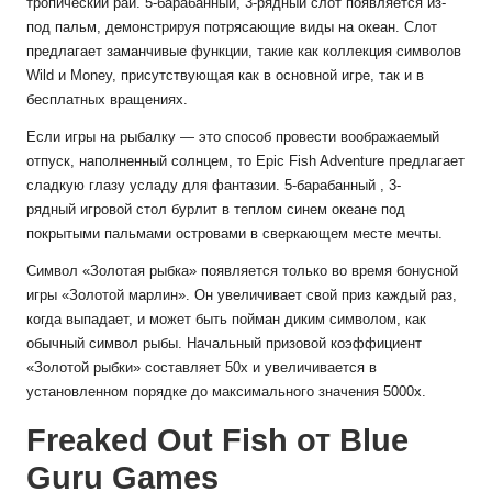
тропический рай. 5-барабанный, 3-рядный слот появляется из-
под пальм, демонстрируя потрясающие виды на океан. Слот
предлагает заманчивые функции, такие как коллекция символов
Wild и Money, присутствующая как в основной игре, так и в
бесплатных вращениях.
Если игры на рыбалку — это способ провести воображаемый
отпуск, наполненный солнцем, то Epic Fish Adventure предлагает
сладкую глазу усладу для фантазии. 5-барабанный , 3-
рядный игровой стол бурлит в теплом синем океане под
покрытыми пальмами островами в сверкающем месте мечты.
Символ «Золотая рыбка» появляется только во время бонусной
игры «Золотой марлин». Он увеличивает свой приз каждый раз,
когда выпадает, и может быть пойман диким символом, как
обычный символ рыбы. Начальный призовой коэффициент
«Золотой рыбки» составляет 50x и увеличивается в
установленном порядке до максимального значения 5000x.
Freaked Out Fish от Blue
Guru Games