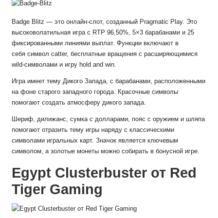
Badge Blitz — это онлайн-слот, созданный Pragmatic Play. Это
высоковолатильная игра с RTP 96,50%, 5×3 барабанами и 25
фиксированными линиями выплат. Функции включают в
себя символ catter, бесплатные вращения с расширяющимися
wild-символами и игру hold and win.
Игра имеет тему Дикого Запада, с барабанами, расположенными
на фоне старого западного города. Красочные символы
помогают создать атмосферу дикого запада.
Шериф, дилижанс, сумка с долларами, пояс с оружием и шляпа
помогают отразить тему игры наряду с классическими
символами игральных карт. Значок является ключевым
символом, а золотые монеты можно собирать в бонусной игре.
Egypt Clusterbuster от Red
Tiger Gaming