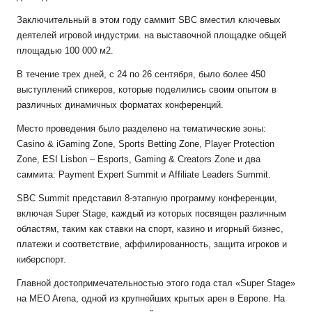
Заключительный в этом году саммит SBC вместил ключевых
деятелей игровой индустрии. на выставочной площадке общей
площадью 100 000 м2.
В течение трех дней, с 24 по 26 сентября, было более 450
выступлений спикеров, которые поделились своим опытом в
различных динамичных форматах конференций.
Место проведения было разделено на тематические зоны:
Casino & iGaming Zone, Sports Betting Zone, Player Protection
Zone, ESI Lisbon – Esports, Gaming & Creators Zone и два
саммита: Payment Expert Summit и Affiliate Leaders Summit.
SBC Summit представил 8-этапную программу конференции,
включая Super Stage, каждый из которых посвящен различным
областям, таким как ставки на спорт, казино и игорный бизнес,
платежи и соответствие, аффилированность, защита игроков и
киберспорт.
Главной достопримечательностью этого года стал «Super Stage»
на MEO Arena, одной из крупнейших крытых арен в Европе. На