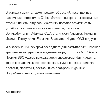
отрасли.
В рамках саммита также прошло 30 сессий, посвященных
различным регионам, в Global Markets Lounge, а также круглые
столы и панели лидеров. Участники получат возможность
углубиться в сложности важных рынков, таких как
Великобритания, Африка, США, Латинская Америка, Германия,
Италия, Португалия, Евразия, Бразилия, Индия, ОАЭ и другие.
И в завершении, вечером последнего дня саммита SBC, прошла
традиционная церемония вручения наград SBC на MEO Arena .
Премия SBC Awards присуждается операторам, филиалам, а
также поставщикам во всех основных дисциплинах, включая
платежи, маркетинг, поставщиков платформ и данные.
Подробнее о ней в другом материале.
Source link