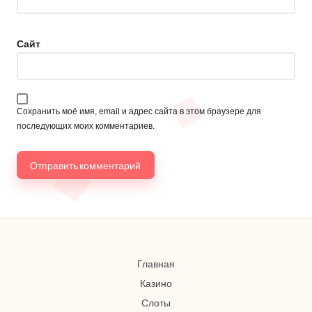
Сайт
Сохранить моё имя, email и адрес сайта в этом браузере для
последующих моих комментариев.
Главная
Казино
Слоты