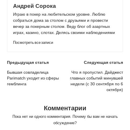
Андрей Сорока
Играю в покер на любительском уровне. Люблю
собраться дома за столом с друзьями и провести
вечер за покерным столом. Веду блог об азартных
играх, казино, слотах. Делясь своими наблюдениями
Посмотреть все записи
Post
Предыдущая статья
Следующая статья
navigation
Бывшая совладелица
Что я пропустил. Дайджест
Parimatch уходит из сферы
главных событий минувшей
гемблинга
недели (с 30 сентября по 6
октября)
Комментарии
Пока нет ни одного комментария. Почему бы вам не начать
обсуждение?