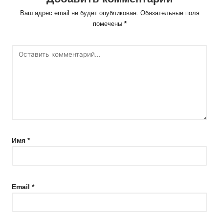
Ваш адрес email не будет опубликован.
Обязательные поля
помечены
*
Имя
*
Email
*