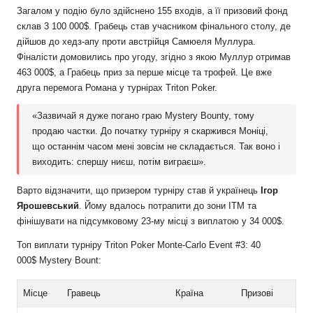
Загалом у подію було здійснено 155 входів, а її призовий фонд
склав 3 100 000$. Грабець став учасником фінального столу, де
дійшов до хедз-апу проти австрійця Самюеля Муллура.
Фіналісти домовились про угоду, згідно з якою Муллур отримав
463 000$, а Грабець приз за перше місце та трофей. Це вже
друга перемога Романа у турнірах Triton Poker.
«Зазвичай я дуже погано граю Mystery Bounty, тому
продаю частки. До початку турніру я скаржився Моніці,
що останнім часом мені зовсім не складається. Так воно і
виходить: спершу ниєш, потім виграєш».
Варто відзначити, що призером турніру став й українець
Ігор
Ярошевський
. Йому вдалось потрапити до зони ITM та
фінішувати на підсумковому 23-му місці з виплатою у 34 000$.
Топ виплати турніру Triton Poker Monte-Carlo Event #3: 40
000$ Mystery Bount:
Місце
Гравець
Країна
Призові