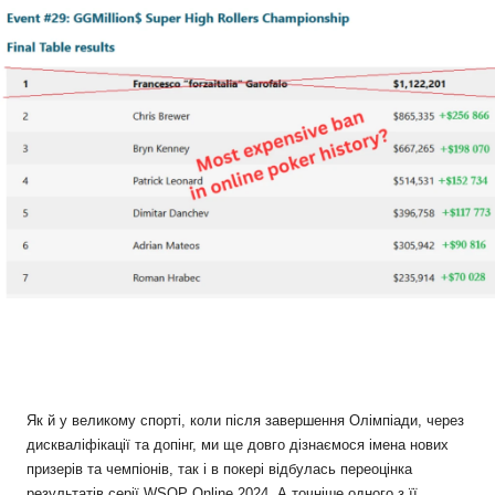
Як й у великому спорті, коли після завершення Олімпіади, через
дискваліфікації та допінг, ми ще довго дізнаємося імена нових
призерів та чемпіонів, так і в покері відбулась переоцінка
результатів серії WSOP Online 2024. А точніше одного з її