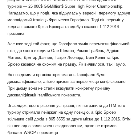
турнірів — 25 000$ GGMillion$ Super High Roller Championship.
Нагадаємо, що у події, яка відбулась у вересні, перемогу здобув
маловідомий італієць Франческо Гарофало. Тоді він переміг у
хедз-апі самого Кріса Брюера та здобув скажені 1 112 201$
призових.
Але вже тоді той факт, що Гарофало зумів перемогти фінальний
стіл, до якого входили Оле Шеміон, Роман Грабець, Адріан
Матеос, Дімітар Данчев, Патрік Леонард, Брін Кенні та Кріс
Брюер казався не схожим на правду. Як виявилося, так і було.
Як повідомили організатори змагань Гарофало було
дискваліфіковано, а його призові за перше місце конфісковано.
При цьому вони не стали вказувати конкретну причину
дискваліфікації італійського покериста.
Внаслідок, цього рішення усі гравці, які потрапили до ITM того
турніру отримали пейджап на одну позицію, а Кріс Брюер
збільшив свій дохід з 865 355$ за друге місце до 1 112 201$. Втім
він все одно залишився незадоволеним, адже не отримав
браслет WSOP переможця.