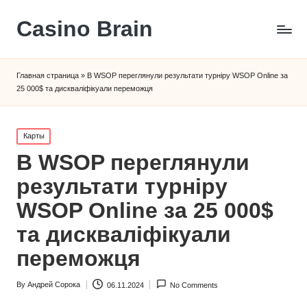
Сasino Brain
Главная страница
»
В WSOP переглянули результати турніру WSOP Online за
25 000$ та дискваліфікуали переможця
Posted
Карты
in
В WSOP переглянули
результати турніру
WSOP Online за 25 000$
та дискваліфікуали
переможця
By
Андрей Сорока
06.11.2024
No Comments
Posted
by