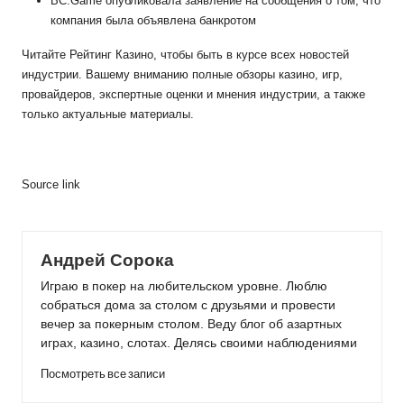
BC.Game опубликовала заявление на сообщения о том, что
компания была объявлена ​​банкротом
Читайте
Рейтинг Казино
, чтобы быть в курсе всех новостей
индустрии. Вашему вниманию полные обзоры казино, игр,
провайдеров, экспертные оценки и мнения индустрии, а также
только актуальные материалы.
Source link
Андрей Сорока
Играю в покер на любительском уровне. Люблю
собраться дома за столом с друзьями и провести
вечер за покерным столом. Веду блог об азартных
играх, казино, слотах. Делясь своими наблюдениями
Посмотреть все записи