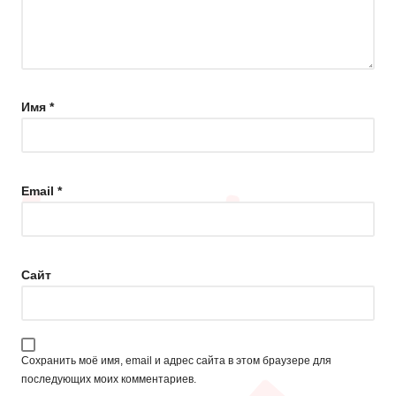
Имя
*
Email
*
Сайт
Сохранить моё имя, email и адрес сайта в этом браузере для
последующих моих комментариев.