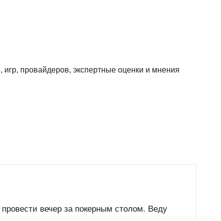
, игр, провайдеров, экспертные оценки и мнения
 провести вечер за покерным столом. Веду