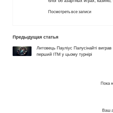
блог об азартных играх, казино
Посмотреть все записи
Post
Предыдущая статья
navigation
Литовець Пауліус Палусінайті виграв 
перший ITM у цьому турнірі
Пока н
Ваш а