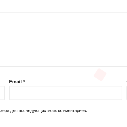
Email
*
аузере для последующих моих комментариев.