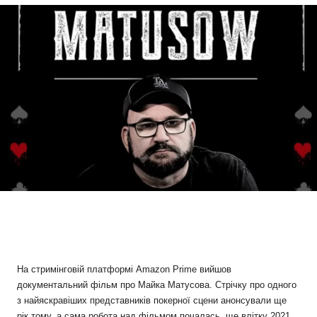
На стримінговій платформі Amazon Prime вийшов
документальний фільм про Майка Матусова. Стрічку про одного
з найяскравіших представників покерної сцени анонсували ще
рік тому, а сама робота над фільмом почалась, ще влітку 2021