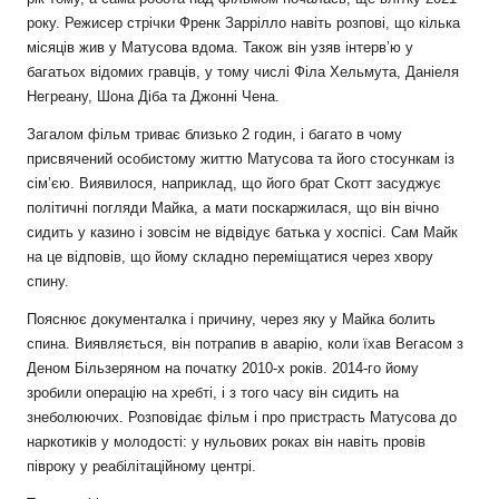
року. Режисер стрічки Френк Заррілло навіть розпові, що кілька
місяців жив у Матусова вдома. Також він узяв інтерв’ю у
багатьох відомих гравців, у тому числі Філа Хельмута, Даніеля
Негреану, Шона Діба та Джонні Чена.
Загалом фільм триває близько 2 годин, і багато в чому
присвячений особистому життю Матусова та його стосункам із
сім’єю. Виявилося, наприклад, що його брат Скотт засуджує
політичні погляди Майка, а мати поскаржилася, що він вічно
сидить у казино і зовсім не відвідує батька у хоспісі. Сам Майк
на це відповів, що йому складно переміщатися через хвору
спину.
Пояснює документалка і причину, через яку у Майка болить
спина. Виявляється, він потрапив в аварію, коли їхав Вегасом з
Деном Більзеряном на початку 2010-х років. 2014-го йому
зробили операцію на хребті, і з того часу він сидить на
знеболюючих. Розповідає фільм і про пристрасть Матусова до
наркотиків у молодості: у нульових роках він навіть провів
півроку у реабілітаційному центрі.