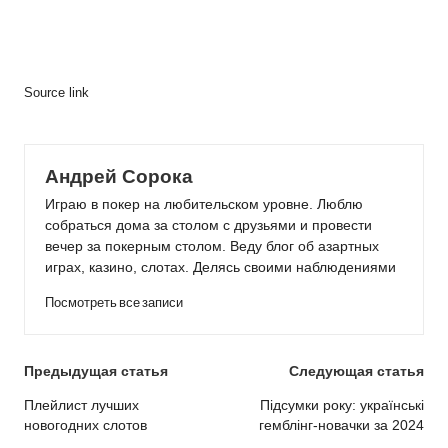
Source link
Андрей Сорока
Играю в покер на любительском уровне. Люблю
собраться дома за столом с друзьями и провести
вечер за покерным столом. Веду блог об азартных
играх, казино, слотах. Делясь своими наблюдениями
Посмотреть все записи
Post
Предыдущая статья
Следующая статья
navigation
Плейлист лучших
Підсумки року: українські
новогодних слотов
гемблінг-новачки за 2024