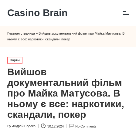
Сasino Brain
Главная страница
»
Вийшов документальний фільм про Майка Матусова. В
ньому є все: наркотики, скандали, покер
Posted
Карты
in
Вийшов
документальний фільм
про Майка Матусова. В
ньому є все: наркотики,
скандали, покер
By
Андрей Сорока
30.12.2024
No Comments
Posted
by