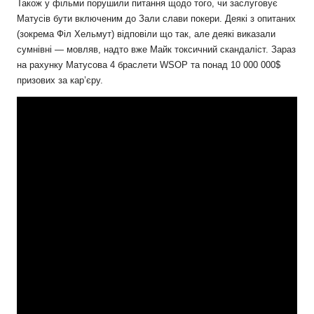
Також у фільми порушили питання щодо того, чи заслуговує
Матусів бути включеним до Зали слави покери. Деякі з опитаних
(зокрема Філ Хельмут) відповіли що так, але деякі виказали
сумнівні — мовляв, надто вже Майк токсичний скандаліст. Зараз
на рахунку Матусова 4 браслети WSOP та понад 10 000 000$
призових за кар’єру.