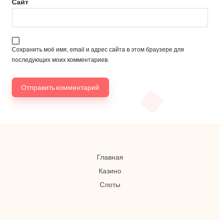
Сайт
Сохранить моё имя, email и адрес сайта в этом браузере для
последующих моих комментариев.
Главная
Казино
Слоты