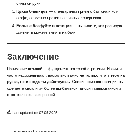
сильной руки.
Кража блайндов
— стандартный приём с баттона и кот-
оффа, особенно против пассивных соперников.
Больше блефуйте в позиции
— вы видите, как реагируют
другие, и можете влиять на банк.
Заключение
Понимание позиций — фундамент покерной стратегии. Новички
часто недооценивают, насколько важно
не только что у тебя на
руках, но и когда ты действуешь
. Освоив принцип позиции, вы
сделаете свою игру более прибыльной, дисциплинированной и
стратегически выверенной.
Last updated on 07.05.2025