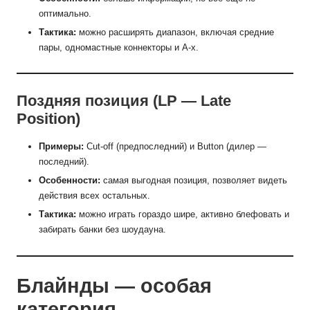
оптимально.
Тактика:
можно расширять диапазон, включая средние
пары, одномастные коннекторы и A-x.
Поздняя позиция (LP — Late
Position)
Примеры:
Cut-off (предпоследний) и Button (дилер —
последний).
Особенности:
самая выгодная позиция, позволяет видеть
действия всех остальных.
Тактика:
можно играть гораздо шире, активно блефовать и
забирать банки без шоудауна.
Блайнды — особая
категория