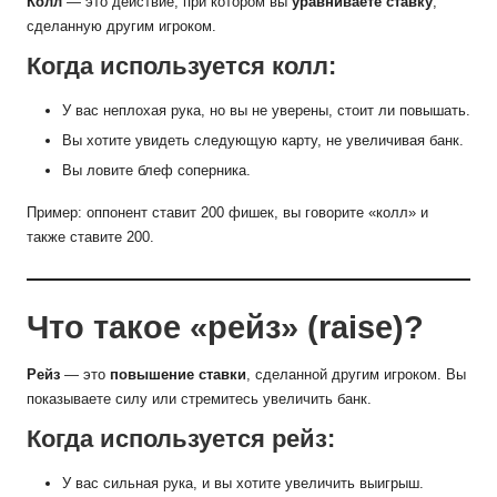
Колл
— это действие, при котором вы
уравниваете ставку
,
сделанную другим игроком.
Когда используется колл:
У вас неплохая рука, но вы не уверены, стоит ли повышать.
Вы хотите увидеть следующую карту, не увеличивая банк.
Вы ловите блеф соперника.
Пример: оппонент ставит 200 фишек, вы говорите «колл» и
также ставите 200.
Что такое «рейз» (raise)?
Рейз
— это
повышение ставки
, сделанной другим игроком. Вы
показываете силу или стремитесь увеличить банк.
Когда используется рейз:
У вас сильная рука, и вы хотите увеличить выигрыш.