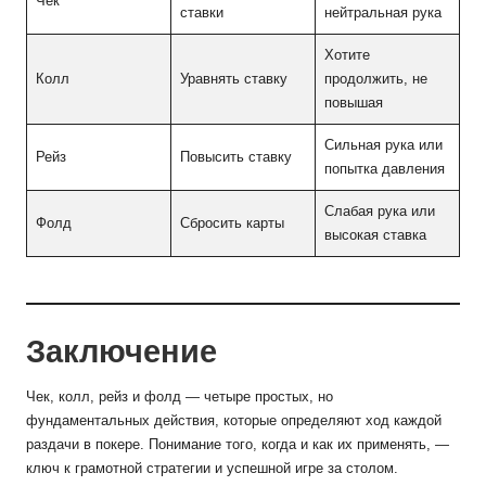
Чек
ставки
нейтральная рука
Хотите
Колл
Уравнять ставку
продолжить, не
повышая
Сильная рука или
Рейз
Повысить ставку
попытка давления
Слабая рука или
Фолд
Сбросить карты
высокая ставка
Заключение
Чек, колл, рейз и фолд — четыре простых, но
фундаментальных действия, которые определяют ход каждой
раздачи в покере. Понимание того, когда и как их применять, —
ключ к грамотной стратегии и успешной игре за столом.