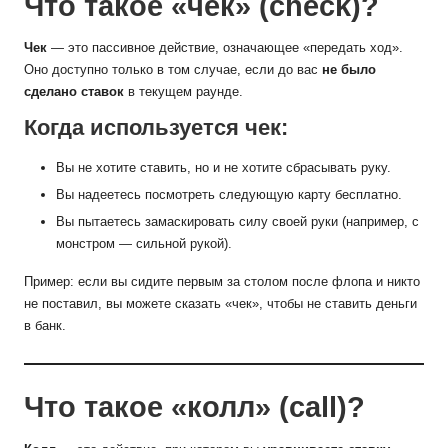
Что такое «чек» (check)?
Чек
— это пассивное действие, означающее «передать ход».
Оно доступно только в том случае, если до вас
не было
сделано ставок
в текущем раунде.
Когда используется чек:
Вы не хотите ставить, но и не хотите сбрасывать руку.
Вы надеетесь посмотреть следующую карту бесплатно.
Вы пытаетесь замаскировать силу своей руки (например, с
монстром — сильной рукой).
Пример: если вы сидите первым за столом после флопа и никто
не поставил, вы можете сказать «чек», чтобы не ставить деньги
в банк.
Что такое «колл» (call)?