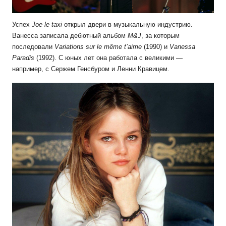
Успех
Joe le taxi
открыл двери в музыкальную индустрию.
Ванесса записала дебютный альбом
M&J
, за которым
последовали
Variations sur le même t’aime
(1990) и
Vanessa
Paradis
(1992). С юных лет она работала с великими —
например, с Сержем Генсбуром и Ленни Кравицем.