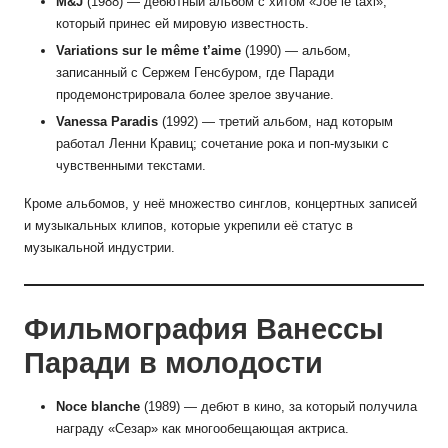
M&J
(1988) — дебютный альбом с хитом «Joe le taxi»,
который принес ей мировую известность.
Variations sur le même t’aime
(1990) — альбом,
записанный с Сержем Генсбуром, где Паради
продемонстрировала более зрелое звучание.
Vanessa Paradis
(1992) — третий альбом, над которым
работал Ленни Кравиц; сочетание рока и поп-музыки с
чувственными текстами.
Кроме альбомов, у неё множество синглов, концертных записей
и музыкальных клипов, которые укрепили её статус в
музыкальной индустрии.
Фильмография Ванессы
Паради в молодости
Noce blanche
(1989) — дебют в кино, за который получила
награду «Сезар» как многообещающая актриса.