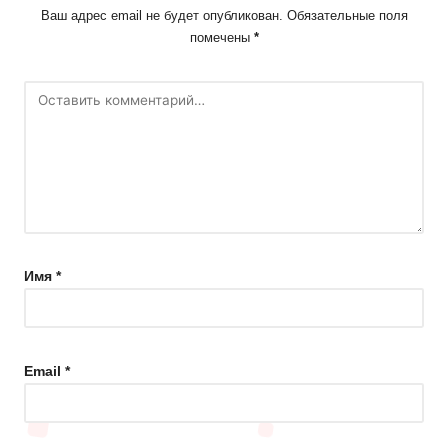
Ваш адрес email не будет опубликован.
Обязательные поля
помечены
*
Имя
*
Email
*