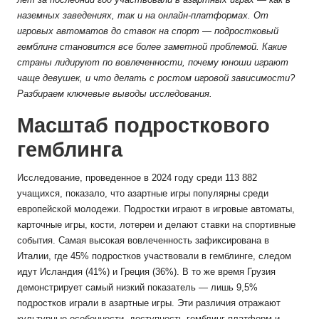
наземных заведениях, так и на онлайн-платформах. От
игровых автоматов до ставок на спорт — подростковый
гемблинг становится все более заметной проблемой. Какие
страны лидируют по вовлеченности, почему юноши играют
чаще девушек, и что делать с ростом игровой зависимости?
Разбираем ключевые выводы исследования.
Масштаб подросткового
гемблинга
Исследование, проведенное в 2024 году среди 113 882
учащихся, показало, что азартные игры популярны среди
европейской молодежи. Подростки играют в игровые автоматы,
карточные игры, кости, лотереи и делают ставки на спортивные
события. Самая высокая вовлеченность зафиксирована в
Италии, где 45% подростков участвовали в гемблинге, следом
идут Исландия (41%) и Греция (36%). В то же время Грузия
демонстрирует самый низкий показатель — лишь 9,5%
подростков играли в азартные игры. Эти различия отражают
культурные особенности, доступность гемблинг-платформ и