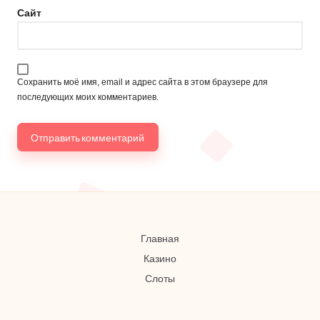
Сайт
Сохранить моё имя, email и адрес сайта в этом браузере для
последующих моих комментариев.
Главная
Казино
Слоты