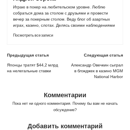
Играю в покер на любительском уровне. Люблю
собраться дома за столом с друзьями и провести
вечер за покерным столом. Веду блог об азартных
играх, казино, слотах. Делясь своими наблюдениями
Посмотреть все записи
Post
Предыдущая статья
Следующая статья
navigation
Японцы тратят $44,2 млрд
Александр Овечкин сыграл
на нелегальные ставки
в блэкджек в казино MGM
National Harbor
Комментарии
Пока нет ни одного комментария. Почему бы вам не начать
обсуждение?
Добавить комментарий