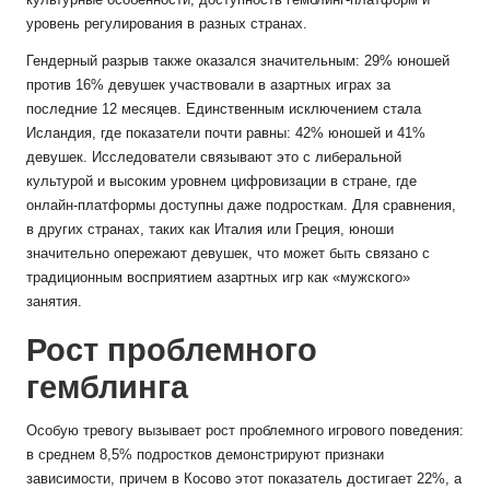
уровень регулирования в разных странах.
Гендерный разрыв также оказался значительным: 29% юношей
против 16% девушек участвовали в азартных играх за
последние 12 месяцев. Единственным исключением стала
Исландия, где показатели почти равны: 42% юношей и 41%
девушек. Исследователи связывают это с либеральной
культурой и высоким уровнем цифровизации в стране, где
онлайн-платформы доступны даже подросткам. Для сравнения,
в других странах, таких как Италия или Греция, юноши
значительно опережают девушек, что может быть связано с
традиционным восприятием азартных игр как «мужского»
занятия.
Рост проблемного
гемблинга
Особую тревогу вызывает рост проблемного игрового поведения:
в среднем 8,5% подростков демонстрируют признаки
зависимости, причем в Косово этот показатель достигает 22%, а