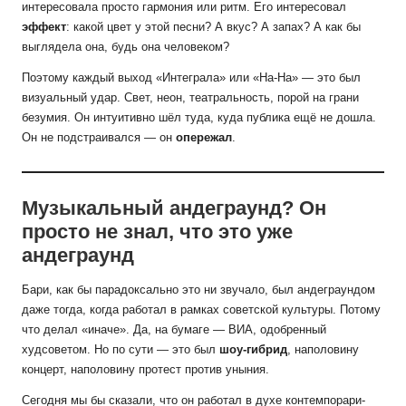
интересовала просто гармония или ритм. Его интересовал
эффект
: какой цвет у этой песни? А вкус? А запах? А как бы
выглядела она, будь она человеком?
Поэтому каждый выход «Интеграла» или «На-На» — это был
визуальный удар. Свет, неон, театральность, порой на грани
безумия. Он интуитивно шёл туда, куда публика ещё не дошла.
Он не подстраивался — он
опережал
.
Музыкальный андеграунд? Он
просто не знал, что это уже
андеграунд
Бари, как бы парадоксально это ни звучало, был андеграундом
даже тогда, когда работал в рамках советской культуры. Потому
что делал «иначе». Да, на бумаге — ВИА, одобренный
худсоветом. Но по сути — это был
шоу-гибрид
, наполовину
концерт, наполовину протест против уныния.
Сегодня мы бы сказали, что он работал в духе контемпорари-