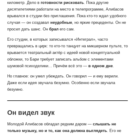
километр. Дело в
готовности рисковать
. Пока другие
десятилетиями работали на место в телепрограмме, Алибасов
врывался в студии без приглашения. Пока кто-то ждал удобного
случая — он создавал
неудобные
, но яркие прецеденты. Он не
просил дать шанс. Он
брал
его сам.
Его студии, в которых записывался «Интеграл», часто
превращались в цирк: то кто-то танцует на микшерном пульте, то
врывается театральный актёр с идеей новой концептуальной
обложки, то Бари требует записать альбом с элементами
шумовой психоделики… Причём всё это —
в одном дне
.
Но главное: он умел убеждать. Он говорил — и ему верили.
Даже если идея звучала безумно. Особенно если звучала
безумно.
Он видел звук
Молодой Алибасов обладал редким даром —
слышать не
только музыку, но и то, как она должна выглядеть
. Его не