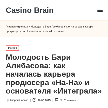
Сasino Brain
Главная страница
»
Молодость Бари Алибасова: как началась карьера
продюсера «На-На» и основателя «Интеграла»
Posted
Разное
in
Молодость Бари
Алибасова: как
началась карьера
продюсера «На-На» и
основателя «Интеграла»
By
Андрей Сорока
26.05.2025
No Comments
Posted
by