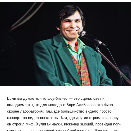
Если вы думаете, что шоу-бизнес — это сцена, свет и
аплодисменты, то для молодого Бари Алибасова это была
скорее лаборатория. Там, где большинство видело просто
концерт, он видел спектакль. Там, где другие строили карьеру,
он строил миф. Хулиган науки, инженер эмоций, провидец поп-
культуры — на заре своей жизни Алибасов стал больше, чем