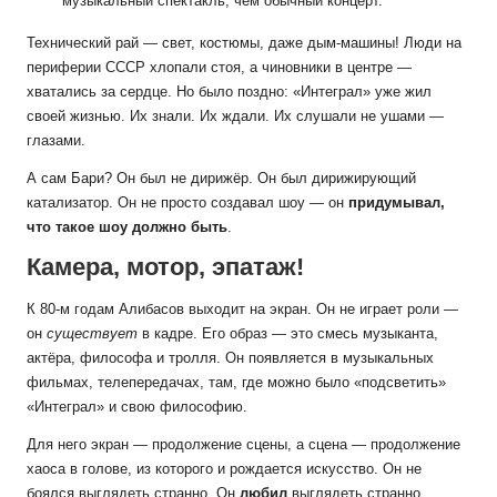
музыкальный спектакль, чем обычный концерт.
Технический рай — свет, костюмы, даже дым-машины! Люди на
периферии СССР хлопали стоя, а чиновники в центре —
хватались за сердце. Но было поздно: «Интеграл» уже жил
своей жизнью. Их знали. Их ждали. Их слушали не ушами —
глазами.
А сам Бари? Он был не дирижёр. Он был дирижирующий
катализатор. Он не просто создавал шоу — он
придумывал,
что такое шоу должно быть
.
Камера, мотор, эпатаж!
К 80-м годам Алибасов выходит на экран. Он не играет роли —
он
существует
в кадре. Его образ — это смесь музыканта,
актёра, философа и тролля. Он появляется в музыкальных
фильмах, телепередачах, там, где можно было «подсветить»
«Интеграл» и свою философию.
Для него экран — продолжение сцены, а сцена — продолжение
хаоса в голове, из которого и рождается искусство. Он не
боялся выглядеть странно. Он
любил
выглядеть странно.