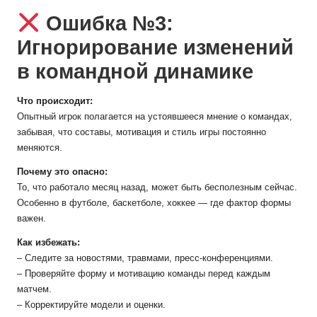
Ошибка №3:
Игнорирование изменений
в командной динамике
Что происходит:
Опытный игрок полагается на устоявшееся мнение о командах,
забывая, что составы, мотивация и стиль игры постоянно
меняются.
Почему это опасно:
То, что работало месяц назад, может быть бесполезным сейчас.
Особенно в футболе, баскетболе, хоккее — где фактор формы
важен.
Как избежать:
– Следите за новостями, травмами, пресс-конференциями.
– Проверяйте форму и мотивацию команды перед каждым
матчем.
– Корректируйте модели и оценки.