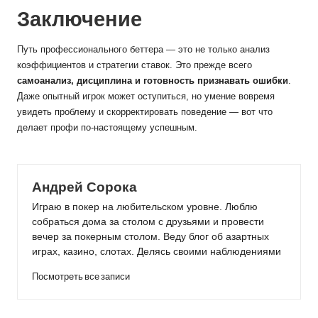
Заключение
Путь профессионального беттера — это не только анализ
коэффициентов и стратегии ставок. Это прежде всего
самоанализ, дисциплина и готовность признавать ошибки
.
Даже опытный игрок может оступиться, но умение вовремя
увидеть проблему и скорректировать поведение — вот что
делает профи по-настоящему успешным.
Андрей Сорока
Играю в покер на любительском уровне. Люблю
собраться дома за столом с друзьями и провести
вечер за покерным столом. Веду блог об азартных
играх, казино, слотах. Делясь своими наблюдениями
Посмотреть все записи