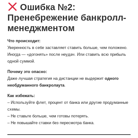
Ошибка №2:
Пренебрежение банкролл-
менеджментом
Что происходит:
Уверенность в себе заставляет ставить больше, чем положено.
Иногда — «догонять» после неудач. Или ставить всю прибыль
одной суммой.
Почему это опасно:
Даже лучшая стратегия на дистанции не выдержит
одного
необдуманного банкролаута
.
Как избежать:
– Используйте флет, процент от банка или другие продуманные
схемы.
– Не ставьте больше, чем готовы потерять.
– Не повышайте ставки без пересмотра банка.