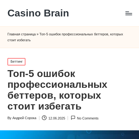
Сasino Brain
Главная страница
»
Топ-5 ошибок профессиональных беттеров, которых
стоит избегать
Posted
Беттинг
in
Топ-5 ошибок
профессиональных
беттеров, которых
стоит избегать
By
Андрей Сорока
12.06.2025
No Comments
Posted
by