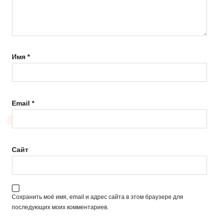
Имя
*
Email
*
Сайт
Сохранить моё имя, email и адрес сайта в этом браузере для
последующих моих комментариев.