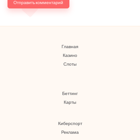
Главная
Казино
Слоты
Беттинг
Карты
Киберспорт
Реклама