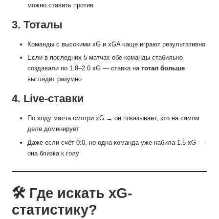
можно ставить против
3.
Тоталы
Команды с высокими xG и xGA чаще играют результативно
Если в последних 5 матчах обе команды стабильно
создавали по 1.8–2.0 xG — ставка на
тотал больше
выглядит разумно
4.
Live-ставки
По ходу матча смотри xG → он показывает, кто на самом
деле доминирует
Даже если счёт 0:0, но одна команда уже набила 1.5 xG —
она близка к голу
🛠 Где искать xG-
статистику?