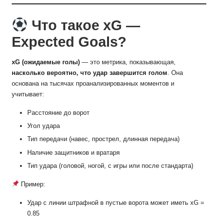
Что такое xG —
Expected Goals?
xG (ожидаемые голы)
— это метрика, показывающая,
насколько вероятно, что удар завершится голом
. Она
основана на тысячах проанализированных моментов и
учитывает:
Расстояние до ворот
Угол удара
Тип передачи (навес, прострел, длинная передача)
Наличие защитников и вратаря
Тип удара (головой, ногой, с игры или после стандарта)
Пример:
Удар с линии штрафной в пустые ворота может иметь xG =
0.85