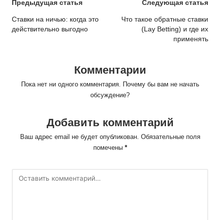
Post
Предыдущая статья
Следующая статья
navigation
Ставки на ничью: когда это
Что такое обратные ставки
действительно выгодно
(Lay Betting) и где их
применять
Комментарии
Пока нет ни одного комментария. Почему бы вам не начать
обсуждение?
Добавить комментарий
Ваш адрес email не будет опубликован.
Обязательные поля
помечены
*