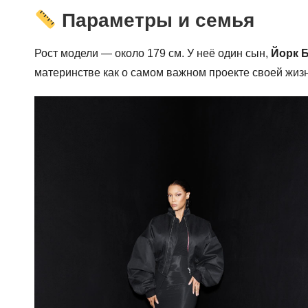
Параметры и семья
Рост модели — около 179 см. У неё один сын,
Йорк 
материнстве как о самом важном проекте своей жизн