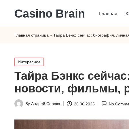
Сasino Brain
Главная
К
Главная страница
»
Тайра Бэнкс сейчас: биография, личная
Posted
Интересное
in
Тайра Бэнкс сейчас
новости, фильмы, р
By
Андрей Сорока
26.06.2025
No Comme
Posted
by