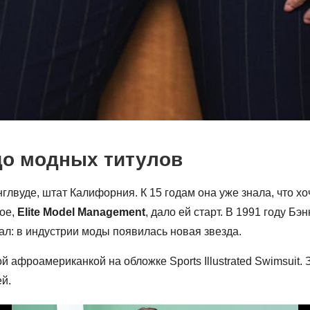
 до модных титулов
глвуде, штат Калифорния. К 15 годам она уже знала, что х
мое,
Elite Model Management
, дало ей старт. В 1991 году Б
ал: в индустрии моды появилась новая звезда.
афроамериканкой на обложке Sports Illustrated Swimsuit. З
й.