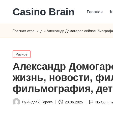
Сasino Brain
Главная
К
Главная страница
»
Александр Домогаров сейчас: биографи
Posted
Разное
in
Александр Домогаро
жизнь, новости, фил
фильмография, де
By
Андрей Сорока
28.06.2025
No Comme
Posted
by