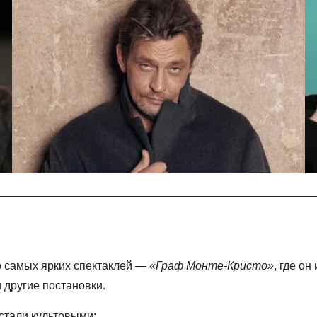
о самых ярких спектаклей —
«Граф Монте-Кристо»
, где о
 другие постановки.
 стали культовыми: