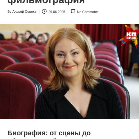
By
Андрей Сорока
29.06.2025
No Comments
Posted
by
Биография: от сцены до