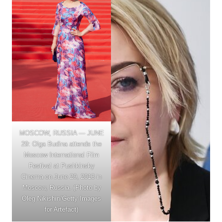
MOSCOW, RUSSIA — JUNE
29: Olga Budina attends the
Moscow International Film
Festival at Pushkinsky
Cinema on June 29, 2013 in
Moscow, Russia. (Photo by
Oleg Nikishin/Getty Images
for Artefact)