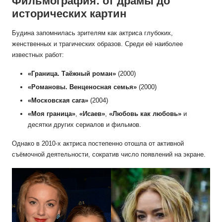
Фильмография: от драмы до
исторических картин
Будина запомнилась зрителям как актриса глубоких,
женственных и трагических образов. Среди её наиболее
известных работ:
«Граница. Таёжный роман»
(2000)
«Романовы. Венценосная семья»
(2000)
«Московская сага»
(2004)
«Моя граница»
,
«Исаев»
,
«Любовь как любовь»
и
десятки других сериалов и фильмов.
Однако в 2010-х актриса постепенно отошла от активной
съёмочной деятельности, сократив число появлений на экране.