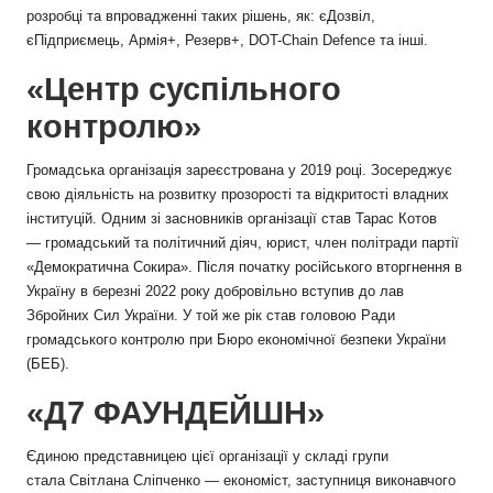
розробці та впровадженні таких рішень, як: єДозвіл,
єПідприємець, Армія+, Резерв+, DOT-Chain Defence та інші.
«Центр суспільного
контролю»
Громадська організація зареєстрована у 2019 році. Зосереджує
свою діяльність на розвитку прозорості та відкритості владних
інституцій. Одним зі засновників організації став Тарас Котов
— громадський та політичний діяч, юрист, член політради партії
«Демократична Сокира». Після початку російського вторгнення в
Україну в березні 2022 року добровільно вступив до лав
Збройних Сил України. У той же рік став головою Ради
громадського контролю при Бюро економічної безпеки України
(БЕБ).
«Д7 ФАУНДЕЙШН»
Єдиною представницею цієї організації у складі групи
стала Світлана Сліпченко — економіст, заступниця виконавчого