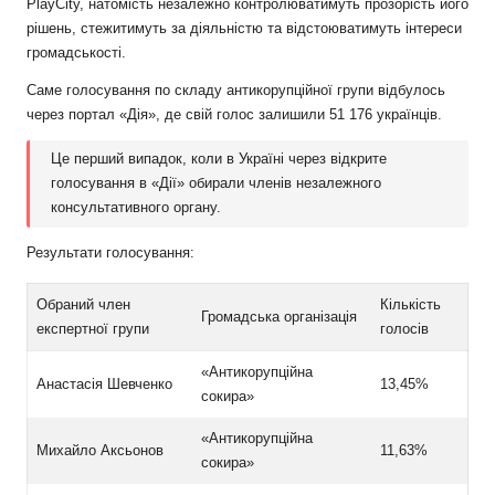
PlayCity, натомість незалежно контролюватимуть прозорість його
рішень, стежитимуть за діяльністю та відстоюватимуть інтереси
громадськості.
Саме голосування по складу антикорупційної групи відбулось
через портал «Дія», де свій голос залишили 51 176 українців.
Це перший випадок, коли в Україні через відкрите
голосування в «Дії» обирали членів незалежного
консультативного органу.
Результати голосування:
Обраний член
Кількість
Громадська організація
експертної групи
голосів
«Антикорупційна
Анастасія Шевченко
13,45%
сокира»
«Антикорупційна
Михайло Аксьонов
11,63%
сокира»