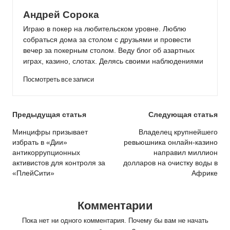
Андрей Сорока
Играю в покер на любительском уровне. Люблю
собраться дома за столом с друзьями и провести
вечер за покерным столом. Веду блог об азартных
играх, казино, слотах. Делясь своими наблюдениями
Посмотреть все записи
Post
Предыдущая статья
Следующая статья
navigation
Минцифры призывает
Владелец крупнейшего
избрать в «Дии»
ревьюшника онлайн-казино
антикоррупционных
направил миллион
активистов для контроля за
долларов на очистку воды в
«ПлейСити»
Африке
Комментарии
Пока нет ни одного комментария. Почему бы вам не начать