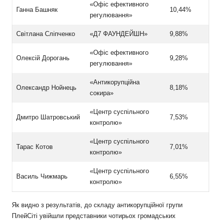
«Офіс ефективного
Ганна Башняк
10,44%
регулювання»
Світлана Сліпченко
«Д7 ФАУНДЕЙШН»
9,88%
«Офіс ефективного
Олексій Дорогань
9,28%
регулювання»
«Антикорупційна
Олександр Нойнець
8,18%
сокира»
«Центр суспільного
Дмитро Шатровський
7,53%
контролю»
«Центр суспільного
Тарас Котов
7,01%
контролю»
«Центр суспільного
Василь Чижмарь
6,55%
контролю»
Як видно з результатів, до складу антикорупційної групи
ПлейСіті увійшли представники чотирьох громадських