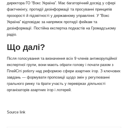
директора ГО “Вокс Україна”. Має багаторічний досвід у сфері
фактчекінгу, протидії дезінформації та просуванні принципів
прозорості й підзвітності у державному управлінні. У “Вокс
Україна” відповідає за напрямок протидії фейкам та
дезінформації. Постійна експертка подкастів на Громадському
радіо.
Що далі?
Після голосування та визначення всіх 9 членів антикорупційної
експертної групи, вони мають обрати голову і почати разом з
ПлейСіті роботу над реформою сфери азартних ігор. З ключових
завдань — формувати пропозиції щодо змін у регулюванні
грального ринку та брати участь у перевірках діяльності
організаторів азартних ігор і лотерей.
Source link