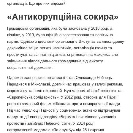
організацій. Що про них відомо?
«Антикорупційна сокира»
Громадська організація, яка була заснована у 2018 році, а
пізніше, у 2019, була офіційно зареєстрована як політична
партія. Однією з ідеологій організації є Виступає за «послідовну
декриміналізацію легких наркотиків, легалізація казино та
проституції та всі інші ініціативи, спрямовані на максимальне
звільнення відповідального громадянина від диктату
соціалістичної держави».
Одним зі засновників організації став Олександр Нойнець.
Народився в Миколаєві, довгий час працював у галузі реклами,
маркетингу та політтехнологій. Був членом «Партії регіонів» та
«Європейська солідарність». У 2012 році, створив для Партії
регіонів замовний фільм «Шакали» проти помаранчевої влади.
Під час Революції Гідності у соцмережах активно підтримував
владу та дії спецпідрозділу «Беркут» і висміював учасників
протестів і загиблих Небесної сотні. У 2014 році
нагороджений медаллю «За службу» від 28-ї окремої