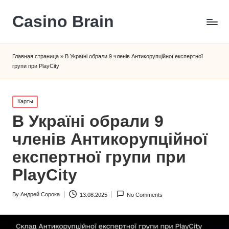
Сasino Brain
Главная страница
»
В Україні обрали 9 членів Антикорупційної експертної
групи при PlayCity
Posted
Карты
in
В Україні обрали 9
членів Антикорупційної
експертної групи при
PlayCity
By
Андрей Сорока
13.08.2025
No Comments
Posted
by