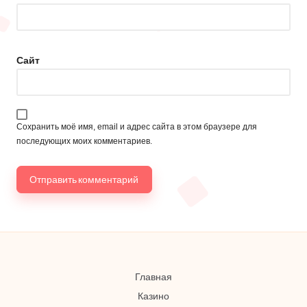
Сайт
Сохранить моё имя, email и адрес сайта в этом браузере для
последующих моих комментариев.
Главная
Казино