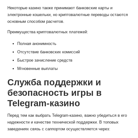
Некоторые казино также принимают банковские карты и
электронные кошельки, но криптовалютные переводы остаются
основным способом расчетов.
Преимущества криптовалютных платежей:
Полная анонимность
Отсутствие банковских комиссий
Быстрое зачисление средств
Мгновенные выплаты
Служба поддержки и
безопасность игры в
Telegram-казино
Перед тем как выбрать Telegram-казино, важно убедиться в его
надежности и качестве технической поддержки. В топовых
заведениях связь с саппортом осуществляется через: