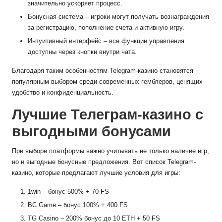
значительно ускоряет процесс.
Бонусная система – игроки могут получать вознаграждения
за регистрацию, пополнение счета и активную игру.
Интуитивный интерфейс – все функции управления
доступны через кнопки внутри чата.
Благодаря таким особенностям Telegram-казино становятся
популярным выбором среди современных гемблеров, ценящих
удобство и конфиденциальность.
Лучшие Телеграм-казино с
выгодными бонусами
При выборе платформы важно учитывать не только наличие игр,
но и выгодные бонусные предложения. Вот список Telegram-
казино, которые предлагают лучшие условия для игры:
1win – бонус 500% + 70 FS
BC Game – бонус 100% + 400 FS
TG Casino – 200% бонус до 10 ETH + 50 FS