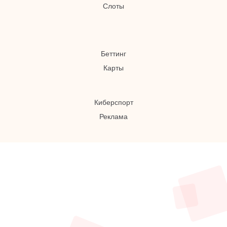
Слоты
Беттинг
Карты
Киберспорт
Реклама