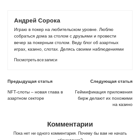
Андрей Сорока
Играю в покер на любительском уровне. Люблю
собраться дома за столом с друзьями и провести
вечер за покерным столом. Веду блог об азартных
играх, казино, слотах. Делясь своими наблюдениями
Посмотреть все записи
Post
Предыдущая статья
Следующая статья
navigation
NFT-слоты – новая глава в
Геймификация приложения
азартном секторе
бирж делают их похожими
на казино
Комментарии
Пока нет ни одного комментария. Почему бы вам не начать