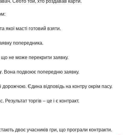
авач. Себто той, хто роздавав карти.
пом:
та якої масті готовий взяти.
заявку попередника.
, що не може перекрити заявку.
у
. Вона подвоює попередню заявку.
і дорожчою. Єдина відповідь на контру окрім пасу.
. Результат торгів – це і є контракт.
 стають двоє учасників гри, що програли контракти.