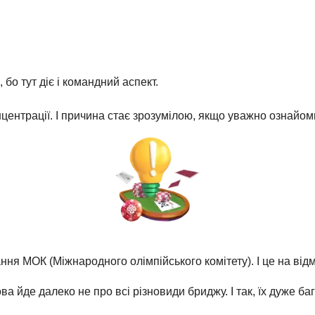
.
 бо тут діє і командний аспект.
центрації. І причина стає зрозумілою, якщо уважно ознайом
я МОК (Міжнародного олімпійського комітету). І це на відмі
а йде далеко не про всі різновиди бриджу. І так, їх дуже б