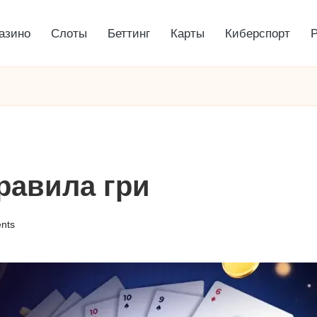
азино
Слоты
Беттинг
Карты
Киберспорт
правила гри
nts