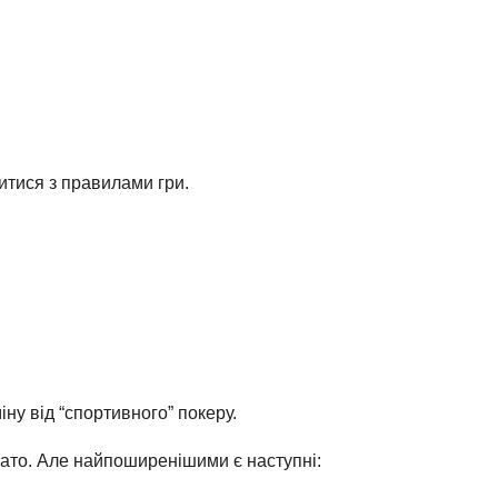
итися з правилами гри.
ну від “спортивного” покеру.
агато. Але найпоширенішими є наступні: