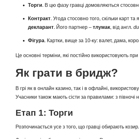
Торги
. В цю фазу гравці домовляються стосовно
Контракт
. Угода стосовно того, скільки карт та
декларант
. Його партнер –
тлумак
, від англ.
d
Фігура
. Картки, вище за 10-ку: валет, дама, кор
Це основні терміни, які постійно використовують при г
Як грати в бридж?
В грі як в онлайн казино, так і в офлайні, використо
Учасники також мають сісти за правилами: з півночі н
Етап 1: Торги
Розпочинається усе з того, що гравці обирають козир