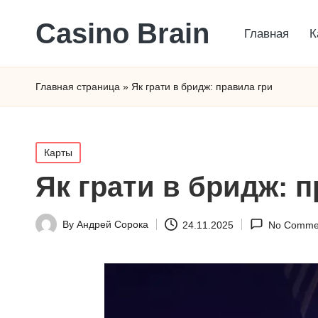
Сasino Brain
Главная
К
Главная страница
»
Як грати в бридж: правила гри
Posted
Карты
in
Як грати в бридж: 
By
Андрей Сорока
24.11.2025
No Comme
Posted
by