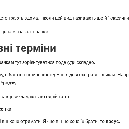
сто грають вдома. Інколи цей вид називають ще й “класичн
 це все взагалі працює.
вні терміни
вачкам тут зорієнтуватися подекуди складно.
еру, є багато поширених термінів, до яких гравці звикли. Напр
я бриджу:
гравці викладають по одній карті.
взятки.
кі він хоче отримати. Якщо він не хоче їх брати, то
пасує
.