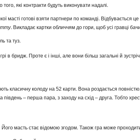
 того, які контракти будуть виконувати надалі.
 якої масті готові взяти партнери по команді. Відбувається ц
ummy
. Викладає картки обличчям до гори, щоб усі гравці ба
оль та туз.
рі в бридж. Проте є і інші, але вони більш загальні й зустрі
вують класичну колоду на 52 карти. Вона роздається повністю
а південь – перша пара, з заходу на схід – друга. Тобто хрес
. Його масть стає відомою згодом. Також гра може проходити