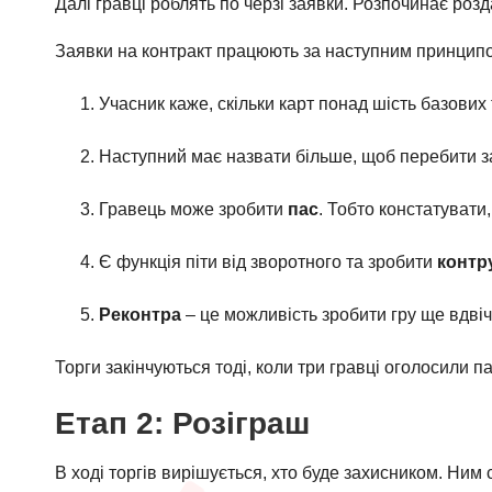
Далі гравці роблять по черзі заявки. Розпочинає розд
Заявки на контракт працюють за наступним принци
Учасник каже, скільки карт понад шість базових 
Наступний має назвати більше, щоб перебити 
Гравець може зробити
пас
. Тобто констатувати
Є функція піти від зворотного та зробити
контр
Реконтра
– це можливість зробити гру ще вдвіч
Торги закінчуються тоді, коли три гравці оголосили пас
Етап 2: Розіграш
В ході торгів вирішується, хто буде захисником. Ним