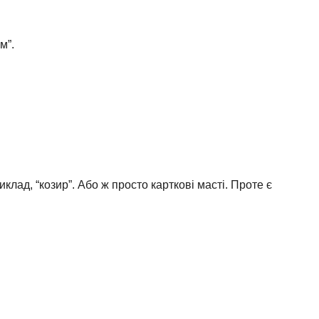
им”.
иклад, “козир”. Або ж просто карткові масті. Проте є