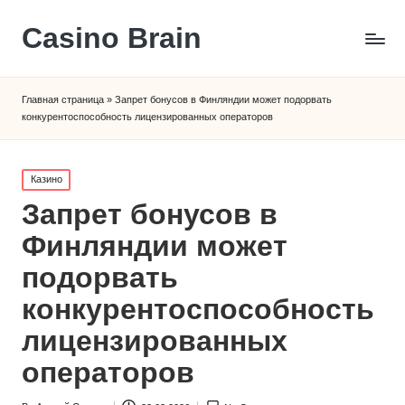
Сasino Brain
Главная страница
»
Запрет бонусов в Финляндии может подорвать
конкурентоспособность лицензированных операторов
Posted
Казино
in
Запрет бонусов в
Финляндии может
подорвать
конкурентоспособность
лицензированных
операторов