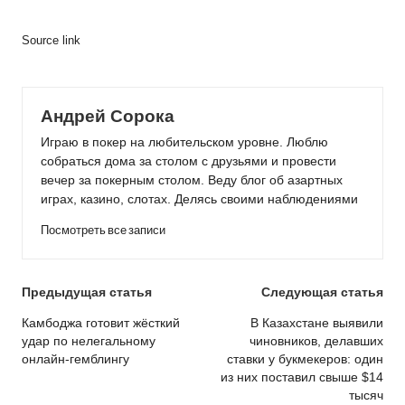
Source link
Андрей Сорока
Играю в покер на любительском уровне. Люблю
собраться дома за столом с друзьями и провести
вечер за покерным столом. Веду блог об азартных
играх, казино, слотах. Делясь своими наблюдениями
Посмотреть все записи
Post
Предыдущая статья
Следующая статья
navigation
Камбоджа готовит жёсткий
В Казахстане выявили
удар по нелегальному
чиновников, делавших
онлайн-гемблингу
ставки у букмекеров: один
из них поставил свыше $14
тысяч