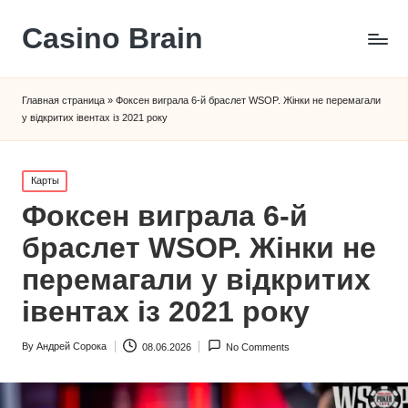
Сasino Brain
Главная страница
»
Фоксен виграла 6-й браслет WSOP. Жінки не перемагали
у відкритих івентах із 2021 року
Posted
Карты
in
Фоксен виграла 6-й
браслет WSOP. Жінки не
перемагали у відкритих
івентах із 2021 року
By
Андрей Сорока
08.06.2026
No Comments
Posted
by