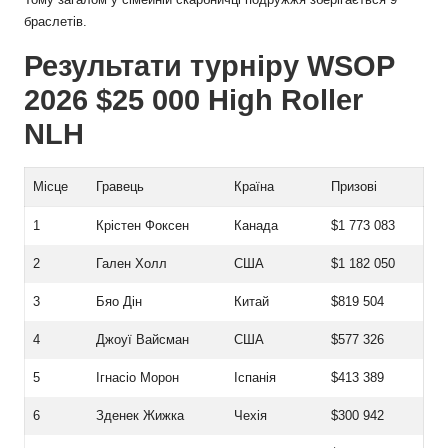
браслетів.
Результати турніру WSOP
2026 $25 000 High Roller
NLH
Місце
Гравець
Країна
Призові
1
Крістен Фоксен
Канада
$1 773 083
2
Гален Холл
США
$1 182 050
3
Бяо Дін
Китай
$819 504
4
Джоуї Вайсман
США
$577 326
5
Ігнасіо Морон
Іспанія
$413 389
6
Зденек Жижка
Чехія
$300 942