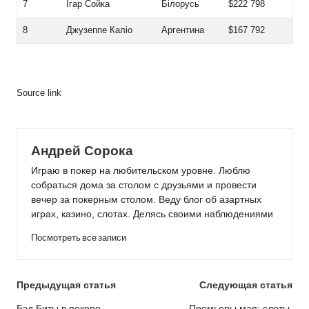
7
Ігар Сойка
Білорусь
$222 798
8
Джузеппе Каліо
Аргентина
$167 792
Source link
Андрей Сорока
Играю в покер на любительском уровне. Люблю
собраться дома за столом с друзьями и провести
вечер за покерным столом. Веду блог об азартных
играх, казино, слотах. Делясь своими наблюдениями
Посмотреть все записи
Post
Предыдущая статья
Следующая статья
Бэд Биты в покере
Премьеры мая: слоты,