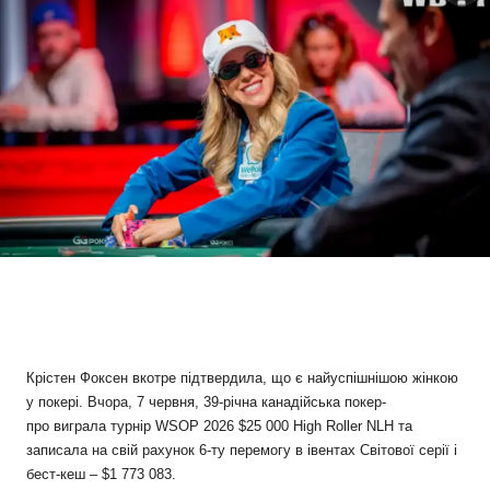
Крістен Фоксен вкотре підтвердила, що є найуспішнішою жінкою
у покері. Вчора, 7 червня, 39-річна канадійська покер-
про виграла турнір WSOP 2026 $25 000 High Roller NLH та
записала на свій рахунок 6-ту перемогу в івентах Світової серії і
бест-кеш – $1 773 083.