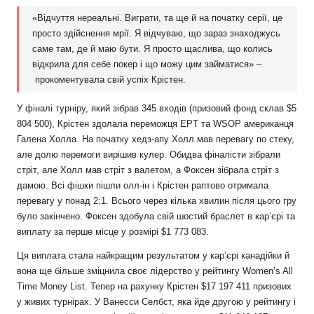
«Відчуття нереальні. Виграти, та ще й на початку серії, це
просто здійснення мрії. Я відчуваю, що зараз знаходжусь
саме там, де й маю бути. Я просто щаслива, що колись
відкрила для себе покер і що можу цим займатися» –
прокоментувала свій успіх Крістен.
У фіналі турніру, який зібрав 345 входів (призовий фонд склав $5
804 500), Крістен здолала переможця EPT та WSOP американця
Галена Холла. На початку хедз-апу Холл мав перевагу по стеку,
але долю перемоги вирішив кулер. Обидва фіналісти зібрали
стріт, але Холл мав стріт з валетом, а Фоксен зібрала стріт з
дамою. Всі фішки пішли олл-ін і Крістен раптово отримала
перевагу у понад 2:1. Всього через кілька хвилин після цього гру
було закінчено. Фоксен здобула свій шостий браслет в кар’єрі та
виплату за перше місце у розмірі $1 773 083.
Ця виплата стала найкращим результатом у кар’єрі канадійки й
вона ще більше зміцнила своє лідерство у рейтингу Women’s All
Time Money List. Тепер на рахунку Крістен $17 197 411 призових
у живих турнірах. У Ванесси Селбст, яка йде другою у рейтингу і