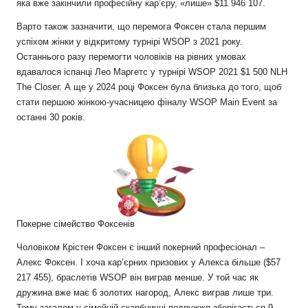
яка вже закінчили професійну кар’єру, «лише» $11 946 107.
Варто також зазначити, що перемога Фоксен стала першим
успіхом жінки у відкритому турнірі WSOP з 2021 року.
Останнього разу перемогти чоловіків на рівних умовах
вдавалося іспанці Лео Маргетс у турнірі WSOP 2021 $1 500 NLH
The Closer. А ще у 2024 році Фоксен була близька до того, щоб
стати першою жінкою-учасницею фіналу WSOP Main Event за
останні 30 років.
Покерне сімейство Фоксенів
Чоловіком Крістен Фоксен є інший покерний професіонал –
Алекс Фоксен. І хоча кар’єрних призових у Алекса більше ($57
217 455), браслетів WSOP він виграв менше. У той час як
дружина вже має 6 золотих нагород, Алекс виграв лише три.
Тому загалом у сімейній скарбничці подружжя зберігається 9