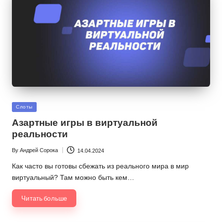
Posted
Слоты
in
Азартные игры в виртуальной
реальности
By
Андрей Сорока
14.04.2024
Posted
by
Как часто вы готовы сбежать из реального мира в мир
виртуальный? Там можно быть кем…
Читать больше