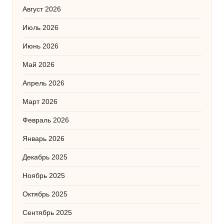
Август 2026
Июль 2026
Июнь 2026
Май 2026
Апрель 2026
Март 2026
Февраль 2026
Январь 2026
Декабрь 2025
Ноябрь 2025
Октябрь 2025
Сентябрь 2025